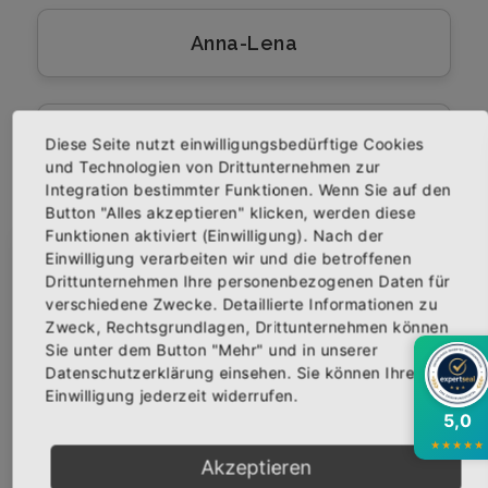
Anna-Lena
Senegal Illegal Scheissegal
Diese Seite nutzt einwilligungsbedürftige Cookies
Wuppertal
und Technologien von Drittunternehmen zur
Integration bestimmter Funktionen. Wenn Sie auf den
Button "Alles akzeptieren" klicken, werden diese
Funktionen aktiviert (Einwilligung). Nach der
HONK´n`ROLL
Einwilligung verarbeiten wir und die betroffenen
×
Abonniere jetzt unseren Newsletter
Drittunternehmen Ihre personenbezogenen Daten für
verschiedene Zwecke. Detaillierte Informationen zu
Zweck, Rechtsgrundlagen, Drittunternehmen können
Bekomme die aktuellsten News über neue
So geil auf Malle
Sie unter dem Button "Mehr" und in unserer
Produkte und zudem einen 10% Gutschein für
Datenschutzerklärung einsehen. Sie können Ihre
deine nächste Bestellung.
Einwilligung jederzeit widerrufen.
5,0
Wochenende Saufen Geil
★
★
★
★
★
Akzeptieren