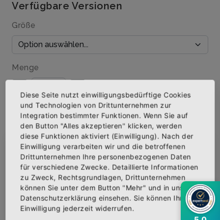
Verfügbare Versionen
Größe
Menge
Diese Seite nutzt einwilligungsbedürftige Cookies
und Technologien von Drittunternehmen zur
Integration bestimmter Funktionen. Wenn Sie auf
IN DEN WARENKORB
den Button "Alles akzeptieren" klicken, werden
diese Funktionen aktiviert (Einwilligung). Nach der
Einwilligung verarbeiten wir und die betroffenen
×
Abonniere jetzt unseren Newsletter
AUF DIE WUNSCHLISTE
Drittunternehmen Ihre personenbezogenen Daten
für verschiedene Zwecke. Detaillierte Informationen
zu Zweck, Rechtsgrundlagen, Drittunternehmen
Bekomme die aktuellsten News über neue
können Sie unter dem Button "Mehr" und in unserer
Produkte und zudem einen 10% Gutschein für
BESCHREIBUNG
INFOS
BEWERTUNGEN
Datenschutzerklärung einsehen. Sie können Ihre
deine nächste Bestellung.
Einwilligung jederzeit widerrufen.
Über den Artikel
5,0