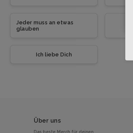
Jeder muss an etwas
#B
glauben
Ich liebe Dich
Über uns
Das beste Merch für deinen