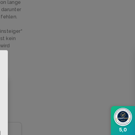
hon lange
 darunter
 fehlen.
nsteiger“
st kein
 wird
×
5,0