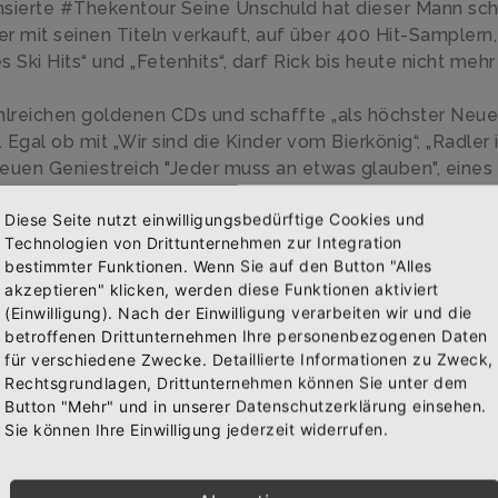
nzensierte #Thekentour Seine Unschuld hat dieser Mann sc
er mit seinen Titeln verkauft, auf über 400 Hit-Samplern,
 Ski Hits“ und „Fetenhits“, darf Rick bis heute nicht mehr
lreichen goldenen CDs und schaffte „als höchster Neuei
Egal ob mit „Wir sind die Kinder vom Bierkönig“, „Radler i
neuen Geniestreich "Jeder muss an etwas glauben", eines
Ihre Veranstaltung.
Diese Seite nutzt einwilligungsbedürftige Cookies und
Technologien von Drittunternehmen zur Integration
r aber den RTL2 Ballermann Hitserreichte er ein
bestimmter Funktionen. Wenn Sie auf den Button "Alles
07! War gestern… HÄRTER. LAUTER. UNBERECHENBAR.
akzeptieren" klicken, werden diese Funktionen aktiviert
(Einwilligung). Nach der Einwilligung verarbeiten wir und die
Abonniere jetzt unseren Newsletter
betroffenen Drittunternehmen Ihre personenbezogenen Daten
für verschiedene Zwecke. Detaillierte Informationen zu Zweck,
Rechtsgrundlagen, Drittunternehmen können Sie unter dem
Bekomme die aktuellsten News über neue Produkte und
Button "Mehr" und in unserer Datenschutzerklärung einsehen.
llektionen
zudem einen 10% Gutschein für deine nächste
Sie können Ihre Einwilligung jederzeit widerrufen.
Bestellung.
Logo
FCK RDLR