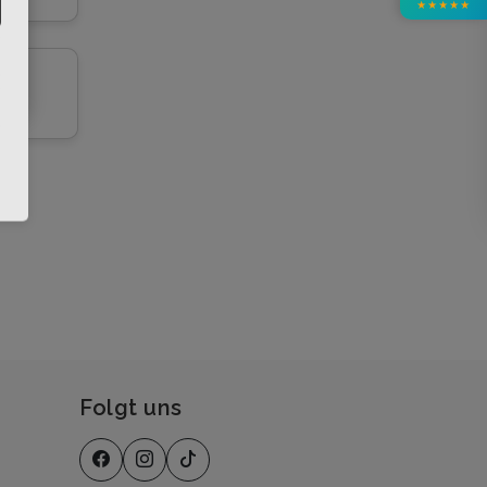
★
★
★
★
★
ter
Folgt uns