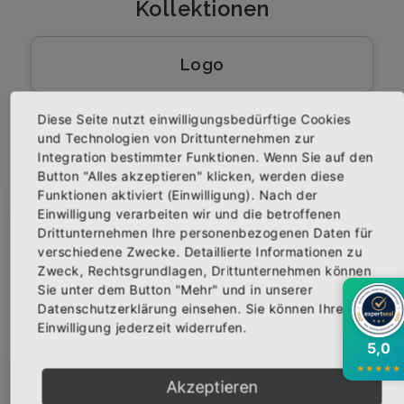
Kollektionen
Logo
Diese Seite nutzt einwilligungsbedürftige Cookies
und Technologien von Drittunternehmen zur
Bumsradar
Integration bestimmter Funktionen. Wenn Sie auf den
Button "Alles akzeptieren" klicken, werden diese
Funktionen aktiviert (Einwilligung). Nach der
Einwilligung verarbeiten wir und die betroffenen
×
Abonniere jetzt unseren Newsletter
Legende
Drittunternehmen Ihre personenbezogenen Daten für
verschiedene Zwecke. Detaillierte Informationen zu
Zweck, Rechtsgrundlagen, Drittunternehmen können
Bekomme die aktuellsten News über neue
Sie unter dem Button "Mehr" und in unserer
Produkte und zudem einen 10% Gutschein für
Datenschutzerklärung einsehen. Sie können Ihre
deine nächste Bestellung.
Einwilligung jederzeit widerrufen.
5,0
★
★
★
★
★
Akzeptieren