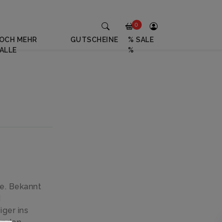
0
OCH MEHR
GUTSCHEINE
% SALE
ALLE
%
re. Bekannt
d
ger ins