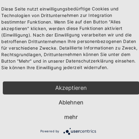
 Pauli. Danach die Flucht vor der Polizei bis hin zum sin
Diese Seite nutzt einwilligungsbedürftige Cookies und
Technologien von Drittunternehmen zur Integration
bestimmter Funktionen. Wenn Sie auf den Button "Alles
akzeptieren" klicken, werden diese Funktionen aktiviert
llektionen
(Einwilligung). Nach der Einwilligung verarbeiten wir und die
Abonniere jetzt unseren Newsletter
betroffenen Drittunternehmen Ihre personenbezogenen Daten
für verschiedene Zwecke. Detaillierte Informationen zu Zweck,
Let`s make Lloret gre
Logo
Rechtsgrundlagen, Drittunternehmen können Sie unter dem
Bekomme die aktuellsten News über neue Produkte und
again
Button "Mehr" und in unserer Datenschutzerklärung einsehen.
zudem einen 10% Gutschein für deine nächste
Sie können Ihre Einwilligung jederzeit widerrufen.
Bestellung.
Akzeptieren
Sonstiges
Ablehnen
Abonnieren
mehr
Powered by