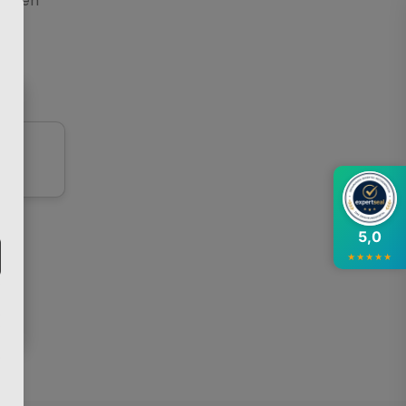
genden
×
at
5,0
★
★
★
★
★