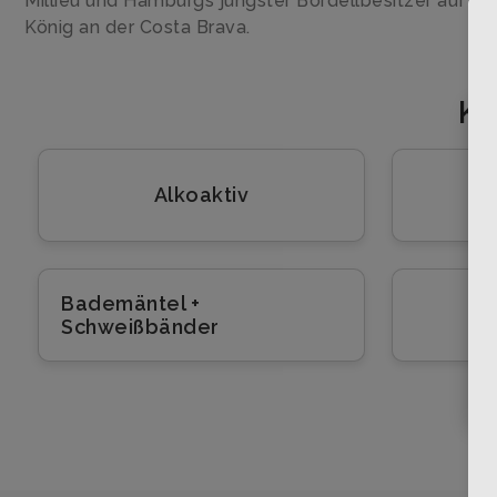
Millieu und Hamburgs jüngster Bordellbesitzer auf St.
König an der Costa Brava.
Ko
Alkoaktiv
Bademäntel +
Schweißbänder