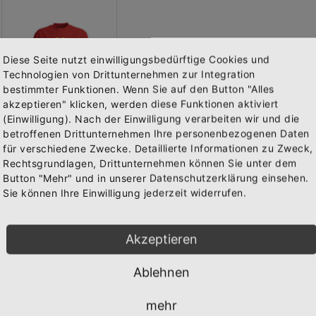
Diese Seite nutzt einwilligungsbedürftige Cookies und
Technologien von Drittunternehmen zur Integration
bestimmter Funktionen. Wenn Sie auf den Button "Alles
akzeptieren" klicken, werden diese Funktionen aktiviert
(Einwilligung). Nach der Einwilligung verarbeiten wir und die
Abonniere jetzt unseren Newsletter
betroffenen Drittunternehmen Ihre personenbezogenen Daten
für verschiedene Zwecke. Detaillierte Informationen zu Zweck,
Rechtsgrundlagen, Drittunternehmen können Sie unter dem
Bekomme die aktuellsten News über neue Produkte und
Sweat-Shirt "SO GEIL AUF MALLE"
Button "Mehr" und in unserer Datenschutzerklärung einsehen.
zudem einen 10% Gutschein für deine nächste
Vorderseite bedruckt mit dem Logo "SO GEIL AUF MALLE". Erh�...
Sie können Ihre Einwilligung jederzeit widerrufen.
Bestellung.
29,95 €
Inkl. 19%
Steuern
,
exkl.
Akzeptieren
Versandkosten
Ablehnen
Abonnieren
mehr