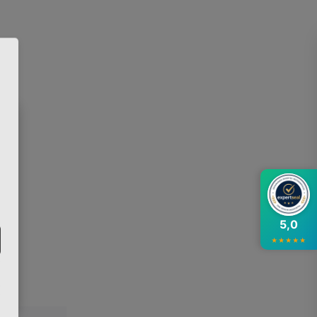
×
5,0
★
★
★
★
★