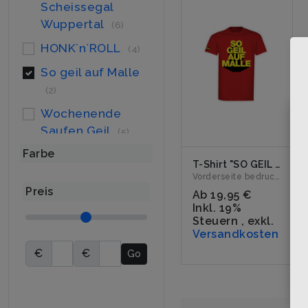
Scheissegal
Wuppertal
(6)
HONK´n`ROLL
(4)
So geil auf Malle
(2)
Wochenende
Saufen Geil
(5)
Farbe
Bier Schnaps Korn
T-Shirt "SO GEIL AUF MALLE" rot
(4)
Vorderseite bedruckt mit dem Logo "SO GEIL AUF MALLE". Erh�...
Preis
Ab
19,95 €
HONK! Cloud
(3)
Inkl. 19%
Letztes Hemd
Steuern
,
exkl.
(4)
Versandkosten
€
€
Go