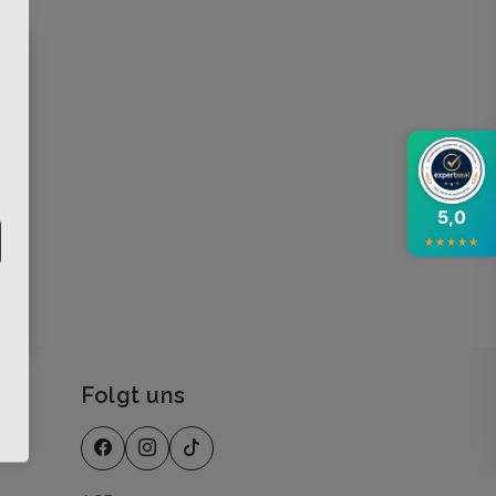
×
5,0
★
★
★
★
★
Folgt uns