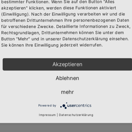
bestimmter Funktionen. Wenn Sie auf den Button "Alles
akzeptieren" klicken, werden diese Funktionen aktiviert
(Einwilligung). Nach der Einwilligung verarbeiten wir und die
Abonniere jetzt unseren Newsletter
betroffenen Drittunternehmen Ihre personenbezogenen Daten
für verschiedene Zwecke. Detaillierte Informationen zu Zweck,
llektionen
Rechtsgrundlagen, Drittunternehmen können Sie unter dem
Bekomme die aktuellsten News über neue Produkte und
Button "Mehr" und in unserer Datenschutzerklärung einsehen.
zudem einen 10% Gutschein für deine nächste
Sie können Ihre Einwilligung jederzeit widerrufen.
Bestellung.
Akzeptieren
Ablehnen
Abonnieren
mehr
Widerruf
Powered by
Impressum
|
Datenschutzerklärung