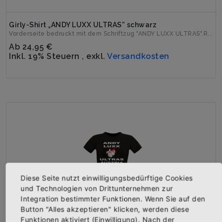
Girly-Shirt „ANDY LUXX ULTRAS” schwarz
Vorderseite bedruckt mit dem Schriftzug "ANDY LUXX ULTRAS".R...
Ab
24,95 €
Inkl. 19% Steuern
,
exkl.
Versandkosten
Diese Seite nutzt einwilligungsbedürftige Cookies
und Technologien von Drittunternehmen zur
Integration bestimmter Funktionen. Wenn Sie auf den
Button "Alles akzeptieren" klicken, werden diese
Funktionen aktiviert (Einwilligung). Nach der