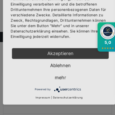
Einwilligung verarbeiten wir und die betroffenen
×
Abonniere jetzt unseren Newsletter
Girly-Shirt „ANDY LUXX ULTRAS AUSTRIA” schwarz
Drittunternehmen Ihre personenbezogenen Daten für
Vorderseite bedruckt mit dem Logo "ANDY LUXX ULTRAS AUSTRIA"...
verschiedene Zwecke. Detaillierte Informationen zu
19,95 €
Zweck, Rechtsgrundlagen, Drittunternehmen können
Bekomme die aktuellsten News über neue
Inkl. 19% Steuern
,
exkl.
Versandkosten
Sie unter dem Button "Mehr" und in unserer
Produkte und zudem einen 10% Gutschein für
Datenschutzerklärung einsehen. Sie können Ihre
deine nächste Bestellung.
Einwilligung jederzeit widerrufen.
FILTER
5,0
★
★
★
★
★
Akzeptieren
Abonnieren
Ablehnen
mehr
Powered by
Impressum
|
Datenschutzerklärung