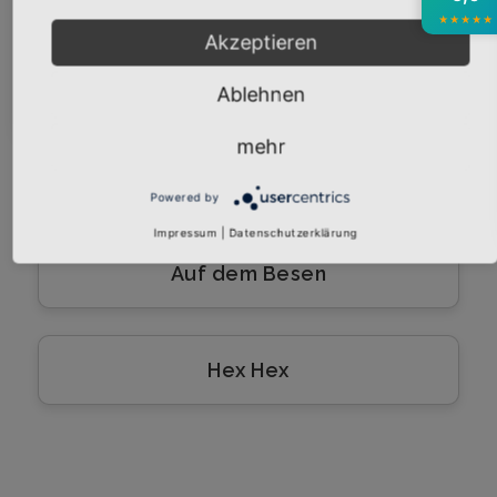
★
★
★
★
★
Akzeptieren
Auf dieser Insel
Abonnieren
Ablehnen
mehr
Logo
Powered by
Impressum
|
Datenschutzerklärung
Auf dem Besen
Hex Hex