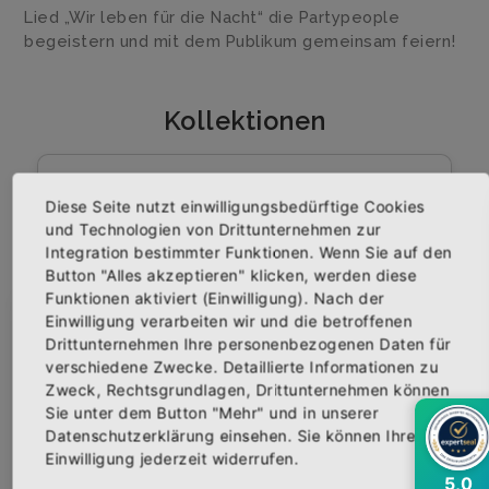
Lied „Wir leben für die Nacht“ die Partypeople
begeistern und mit dem Publikum gemeinsam feiern!
Kollektionen
3 Promille
Diese Seite nutzt einwilligungsbedürftige Cookies
und Technologien von Drittunternehmen zur
Integration bestimmter Funktionen. Wenn Sie auf den
Button "Alles akzeptieren" klicken, werden diese
Was will man mehr?
Funktionen aktiviert (Einwilligung). Nach der
Einwilligung verarbeiten wir und die betroffenen
×
Abonniere jetzt unseren Newsletter
Drittunternehmen Ihre personenbezogenen Daten für
verschiedene Zwecke. Detaillierte Informationen zu
Mama Mallorca
Zweck, Rechtsgrundlagen, Drittunternehmen können
Bekomme die aktuellsten News über neue
Sie unter dem Button "Mehr" und in unserer
Produkte und zudem einen 10% Gutschein für
Datenschutzerklärung einsehen. Sie können Ihre
deine nächste Bestellung.
Einwilligung jederzeit widerrufen.
Wochenende
5,0