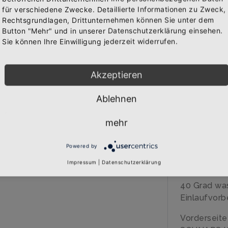
für verschiedene Zwecke. Detaillierte Informationen zu Zweck,
IN 
Rechtsgrundlagen, Drittunternehmen können Sie unter dem
Bekomme die aktuellsten News über neue Produkte und
WAREN
Button "Mehr" und in unserer Datenschutzerklärung einsehen.
zudem einen 10% Gutschein für deine nächste
Sie können Ihre Einwilligung jederzeit widerrufen.
Bestellung.
Akzeptieren
BESCHREIB
Ablehnen
Abonnieren
Über den A
mehr
Qualitäts-G
veredelt
Powered by
Marke: B&C
185 gr/qm
Impressum
|
Datenschutzerklärung
100% Baumw
40 Grad wa
Einlaufvorb
Vorderseit