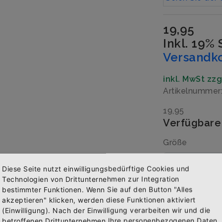
19,95
Inkl. 19%
Versandk
inkl. MwSt zz
Artikelnumme
19,95
Verfügbare
Größe
Diese Seite nutzt einwilligungsbedürftige Cookies und
Technologien von Drittunternehmen zur Integration
Menge
bestimmter Funktionen. Wenn Sie auf den Button "Alles
akzeptieren" klicken, werden diese Funktionen aktiviert
(Einwilligung). Nach der Einwilligung verarbeiten wir und die
Abonniere jetzt unseren Newsletter
betroffenen Drittunternehmen Ihre personenbezogenen Daten