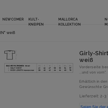
NEWCOMER
KULT-
MALLORCA
N
KNEIPEN
KOLLEKTION
M
RN" weiß
Girly-Shi
weiß
Vorderseite be
...und von vorn".
Erhältlich in de
Gewünschte Grö
Lieferzeit: 2-3
Seien Sie der 