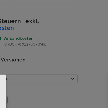
 Steuern
,
exkl.
osten
gl. Versandkosten
r: HO-BSK-0012-GS-weiß
 Versionen
×