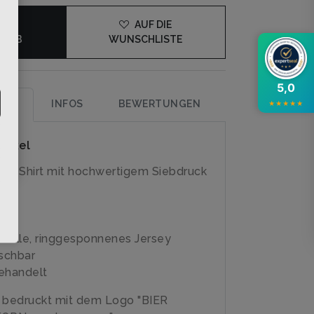
DEN
AUF DIE
KORB
WUNSCHLISTE
5,0
UNG
INFOS
BEWERTUNGEN
★
★
★
★
★
rtikel
irly-Shirt mit hochwertigem Siebdruck
olle, ringgesponnenes Jersey
schbar
ehandelt
e bedruckt mit dem Logo "BIER