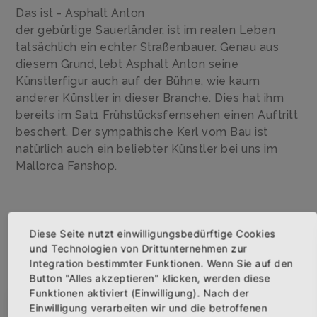
Das ist - Asphalt Anton
der gebürtige Sauerländer, ist im realen Leben
tatsächlich ein echter Straßenbauer. Genau aus
diesem Grund, lebt Asphalt Anton seine
Künstlerfigur auch auf der Bühne, wie kaum
anderer Künstler in dieser Branche. Dies hat ihm
bereits im Sat1 Frühstücksfernsehen einen Auftritt
beschert. Der sympathische Kerl vom Bau ist
natürlich auch ein beliebter Künstler bei uns im
Mallorca Fanshop.
Kollektionen
Diese Seite nutzt einwilligungsbedürftige Cookies
und Technologien von Drittunternehmen zur
Alpaka
Integration bestimmter Funktionen. Wenn Sie auf den
Button "Alles akzeptieren" klicken, werden diese
Funktionen aktiviert (Einwilligung). Nach der
Einwilligung verarbeiten wir und die betroffenen
×
Abonniere jetzt unseren Newsletter