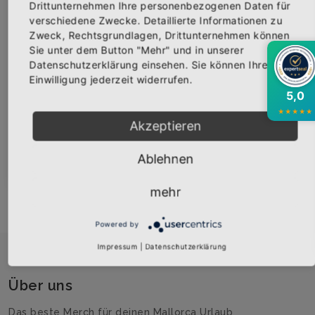
Limited Edition
Drittunternehmen Ihre personenbezogenen Daten für
verschiedene Zwecke. Detaillierte Informationen zu
Zweck, Rechtsgrundlagen, Drittunternehmen können
Bekomme die aktuellsten News über neue
Sie unter dem Button "Mehr" und in unserer
Produkte und zudem einen 10% Gutschein für
Datenschutzerklärung einsehen. Sie können Ihre
Logo
deine nächste Bestellung.
Einwilligung jederzeit widerrufen.
5,0
★
★
★
★
★
Akzeptieren
Baggern, zuschütten, Rohr verlegen
Abonnieren
Ablehnen
mehr
Powered by
Impressum
|
Datenschutzerklärung
Über uns
Das beste Merch für deinen Mallorca Urlaub