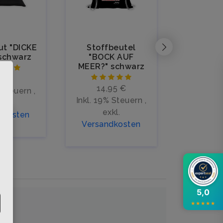
ut "DICKE
Stoffbeutel
Cap "DIC
schwarz
"BOCK AUF
sch
MEER?" schwarz
95 €
19,
14,95 €
% Steuern
,
Inkl. 19
Inkl. 19% Steuern
,
kl.
ex
exkl.
dkosten
Versan
×
Versandkosten
5,0
★
★
★
★
★