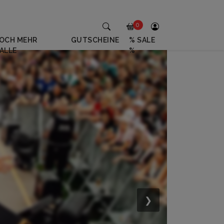
0
OCH MEHR
GUTSCHEINE
% SALE
ALLE
%
❯