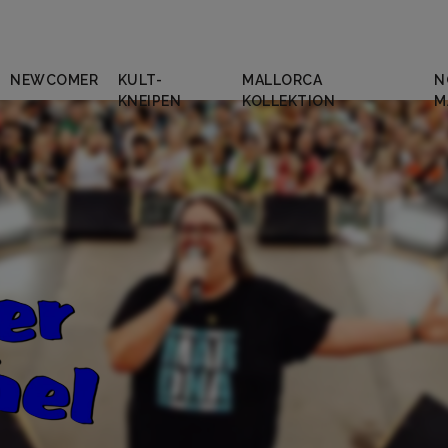
NEWCOMER
KULT-
MALLORCA
N
KNEIPEN
KOLLEKTION
M