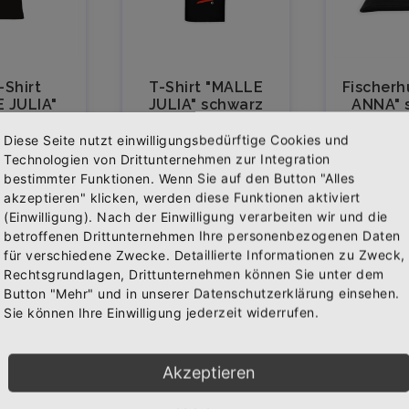
-Shirt
T-Shirt "MALLE
Fischerh
 JULIA"
JULIA" schwarz
ANNA" 
warz
Diese Seite nutzt einwilligungsbedürftige Cookies und
Ab
19,95 €
9,
Technologien von Drittunternehmen zur Integration
9,95 €
Inkl. 19% Steuern
,
Inkl. 19
bestimmter Funktionen. Wenn Sie auf den Button "Alles
% Steuern
,
exkl.
ex
akzeptieren" klicken, werden diese Funktionen aktiviert
kl.
Versandkosten
Versan
(Einwilligung). Nach der Einwilligung verarbeiten wir und die
Abonniere jetzt unseren Newsletter
dkosten
betroffenen Drittunternehmen Ihre personenbezogenen Daten
für verschiedene Zwecke. Detaillierte Informationen zu Zweck,
Rechtsgrundlagen, Drittunternehmen können Sie unter dem
Bekomme die aktuellsten News über neue Produkte und
Button "Mehr" und in unserer Datenschutzerklärung einsehen.
zudem einen 10% Gutschein für deine nächste
Sie können Ihre Einwilligung jederzeit widerrufen.
Bestellung.
Akzeptieren