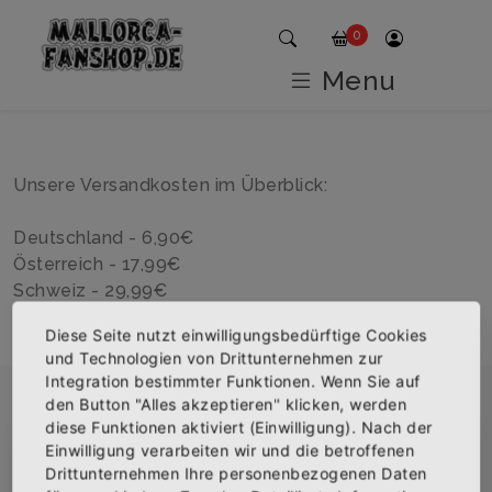
Home
Lieferung
0
Menu
Unsere Versandkosten im Überblick:
Deutschland - 6,90€
Österreich - 17,99€
Schweiz - 29,99€
Rest auf Anfrage
Diese Seite nutzt einwilligungsbedürftige Cookies
und Technologien von Drittunternehmen zur
Integration bestimmter Funktionen. Wenn Sie auf
den Button "Alles akzeptieren" klicken, werden
diese Funktionen aktiviert (Einwilligung). Nach der
Über uns
Einwilligung verarbeiten wir und die betroffenen
×
Abonniere jetzt unseren Newsletter
Drittunternehmen Ihre personenbezogenen Daten
Das beste Merch für deinen Mallorca Urlaub