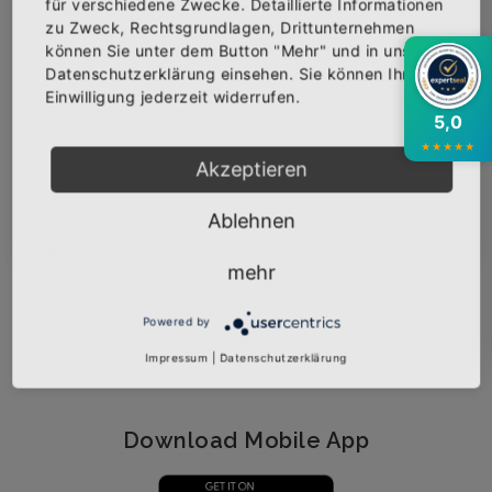
für verschiedene Zwecke. Detaillierte Informationen
zu Zweck, Rechtsgrundlagen, Drittunternehmen
Bekomme die aktuellsten News über neue
können Sie unter dem Button "Mehr" und in unserer
Produkte und zudem einen 10% Gutschein für
Datenschutzerklärung einsehen. Sie können Ihre
deine nächste Bestellung.
Widerruf
Einwilligung jederzeit widerrufen.
5,0
Folgt uns
★
★
★
★
★
Akzeptieren
Abonnieren
Ablehnen
AGB
mehr
Datenschutz
Widerrufsbelehrung
Powered by
Impressum
Impressum
|
Datenschutzerklärung
Download Mobile App