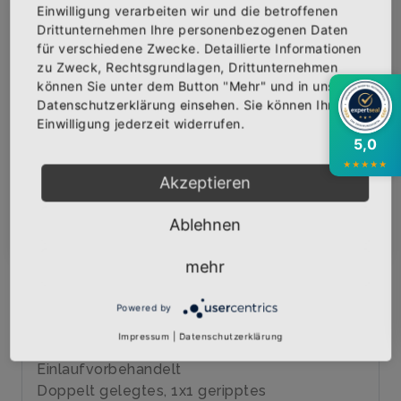
Einwilligung verarbeiten wir und die betroffenen
×
Abonniere jetzt unseren Newsletter
Drittunternehmen Ihre personenbezogenen Daten
IN DEN WARENKORB
für verschiedene Zwecke. Detaillierte Informationen
zu Zweck, Rechtsgrundlagen, Drittunternehmen
Bekomme die aktuellsten News über neue
können Sie unter dem Button "Mehr" und in unserer
AUF DIE WUNSCHLISTE
Produkte und zudem einen 10% Gutschein für
Datenschutzerklärung einsehen. Sie können Ihre
deine nächste Bestellung.
Einwilligung jederzeit widerrufen.
5,0
BESCHREIBUNG
INFOS
BEWERTUNGEN
★
★
★
★
★
Akzeptieren
Über den Artikel
Abonnieren
Ablehnen
Qualitäts-T-Shirt mit hochwertigem Siebdruck
veredelt
mehr
Marke: B&C
185 gr/qm
Powered by
100% Baumwolle, ringgesponnenes Jersey
Impressum
|
Datenschutzerklärung
40 Grad waschbar
Einlaufvorbehandelt
Doppelt gelegtes, 1x1 geripptes