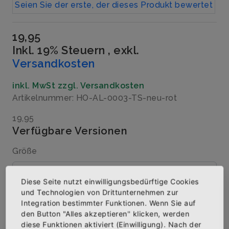
Seien Sie der erste, der dieses Produkt bewertet
19,95
Inkl. 19% Steuern
,
exkl.
Versandkosten
inkl. MwSt zzgl. Versandkosten
Artikelnummer: HO-AL-0003-TS-neu-rot
19,95
Verfügbare Versionen
Größe
Diese Seite nutzt einwilligungsbedürftige Cookies
und Technologien von Drittunternehmen zur
Menge
Integration bestimmter Funktionen. Wenn Sie auf
den Button "Alles akzeptieren" klicken, werden
diese Funktionen aktiviert (Einwilligung). Nach der