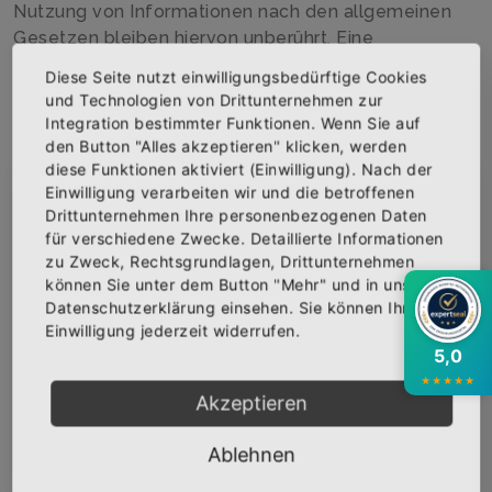
Nutzung von Informationen nach den allgemeinen
Gesetzen bleiben hiervon unberührt. Eine
diesbezügliche Haftung ist jedoch erst ab dem
Diese Seite nutzt einwilligungsbedürftige Cookies
Zeitpunkt der Kenntnis einer konkreten
und Technologien von Drittunternehmen zur
Rechtsverletzung möglich. Bei Bekanntwerden von
Integration bestimmter Funktionen. Wenn Sie auf
entsprechenden Rechtsverletzungen werden wir
den Button "Alles akzeptieren" klicken, werden
diese Inhalte umgehend entfernen.
diese Funktionen aktiviert (Einwilligung). Nach der
Einwilligung verarbeiten wir und die betroffenen
×
Abonniere jetzt unseren Newsletter
Haftung für Links
Drittunternehmen Ihre personenbezogenen Daten
für verschiedene Zwecke. Detaillierte Informationen
Unser Angebot enthält Links zu externen Websites
zu Zweck, Rechtsgrundlagen, Drittunternehmen
Bekomme die aktuellsten News über neue
Dritter, auf deren Inhalte wir keinen Einfluss haben.
können Sie unter dem Button "Mehr" und in unserer
Produkte und zudem einen 10% Gutschein für
Deshalb können wir für diese fremden Inhalte auch
Datenschutzerklärung einsehen. Sie können Ihre
deine nächste Bestellung.
Einwilligung jederzeit widerrufen.
keine Gewähr übernehmen. Für die Inhalte der
5,0
verlinkten Seiten ist stets der jeweilige Anbieter oder
★
★
★
★
★
Betreiber der Seiten verantwortlich. Die verlinkten
Akzeptieren
Seiten wurden zum Zeitpunkt der Verlinkung auf
mögliche Rechtsverstöße überprüft. Rechtswidrige
Abonnieren
Ablehnen
Inhalte waren zum Zeitpunkt der Verlinkung nicht
erkennbar.