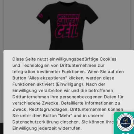
Diese Seite nutzt einwilligungsbedürftige Cookies
und Technologien von Drittunternehmen zur
Integration bestimmter Funktionen. Wenn Sie auf den
Button "Alles akzeptieren" klicken, werden diese
Girly-Shirt "WOCHENENDE SAUFEN GEIL" schwarz
Funktionen aktiviert (Einwilligung). Nach der
Vorderseite bedruckt mit dem Logo "WOCHENENDE SAUFEN GEIL". ...
Einwilligung verarbeiten wir und die betroffenen
×
Abonniere jetzt unseren Newsletter
19,95 €
Drittunternehmen Ihre personenbezogenen Daten für
Inkl. 19% Steuern
,
exkl.
Versandkosten
verschiedene Zwecke. Detaillierte Informationen zu
Zweck, Rechtsgrundlagen, Drittunternehmen können
Bekomme die aktuellsten News über neue
Sie unter dem Button "Mehr" und in unserer
Produkte und zudem einen 10% Gutschein für
Datenschutzerklärung einsehen. Sie können Ihre
deine nächste Bestellung.
Einwilligung jederzeit widerrufen.
FILTER