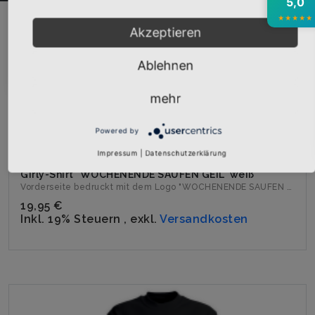
5,0
★
★
★
★
★
Akzeptieren
Abonnieren
Ablehnen
mehr
Powered by
Impressum
|
Datenschutzerklärung
Girly-Shirt "WOCHENENDE SAUFEN GEIL" weiß
Vorderseite bedruckt mit dem Logo "WOCHENENDE SAUFEN GEIL". ...
19,95 €
Inkl. 19% Steuern
,
exkl.
Versandkosten