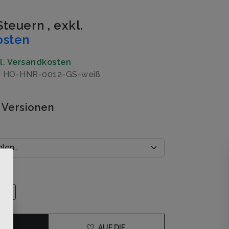
 Steuern
,
exkl.
osten
gl. Versandkosten
r: HO-HNR-0012-GS-weiß
 Versionen
×
DEN
AUF DIE