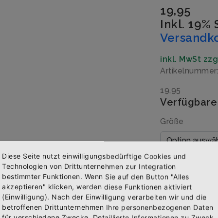
19,95
Inkl. 19%
Versandk
inkl. MwSt zz
Artikelnumme
19,95
Verfügbare
Größe
Diese Seite nutzt einwilligungsbedürftige Cookies und
Menge
Technologien von Drittunternehmen zur Integration
bestimmter Funktionen. Wenn Sie auf den Button "Alles
akzeptieren" klicken, werden diese Funktionen aktiviert
(Einwilligung). Nach der Einwilligung verarbeiten wir und die
Abonniere jetzt unseren Newsletter
betroffenen Drittunternehmen Ihre personenbezogenen Daten
IN 
für verschiedene Zwecke. Detaillierte Informationen zu Zweck,