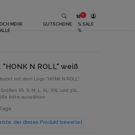
0
OCH MEHR
GUTSCHEINE
% SALE
ALLE
%
rt "HONK N ROLL" weiß
druckt mit dem Logo "HONK N ROLL".
n Größen XS, S, M, L, XL, XXL und 3XL.
ße bitte auswählen
 Tage
erste, der dieses Produkt bewertet