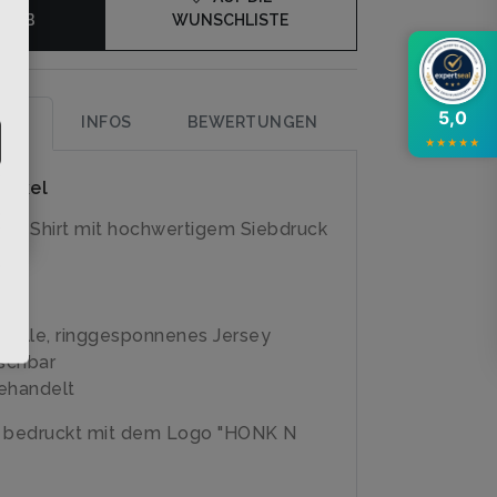
KORB
WUNSCHLISTE
5,0
UNG
INFOS
BEWERTUNGEN
★
★
★
★
★
rtikel
irly-Shirt mit hochwertigem Siebdruck
olle, ringgesponnenes Jersey
schbar
ehandelt
e bedruckt mit dem Logo "HONK N