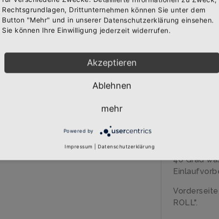
WAREN
Rechtsgrundlagen, Drittunternehmen können Sie unter dem
Bekomme die aktuellsten News über neue Produkte und
Button "Mehr" und in unserer Datenschutzerklärung einsehen.
zudem einen 10% Gutschein für deine nächste
Sie können Ihre Einwilligung jederzeit widerrufen.
Bestellung.
BESCHREIB
Akzeptieren
Über den A
Ablehnen
Abonnieren
Qualitäts-G
mehr
veredelt
Marke: B&C
Powered by
185 gr/qm
100% Baumw
Impressum
|
Datenschutzerklärung
40 Grad wa
Einlaufvorb
Vorderseit
ROLL".