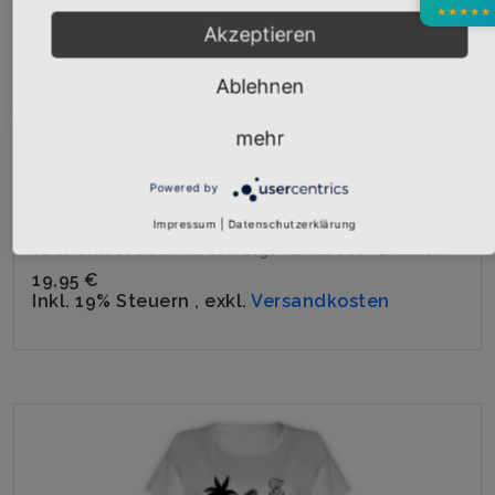
★
★
★
★
★
Akzeptieren
Abonnieren
Ablehnen
mehr
Powered by
Impressum
|
Datenschutzerklärung
Girly-Shirt "ABRISS DUO Logo" schwarz
Vorderseite bedruckt mit dem Logo "ABRISS DUO" Erhältlic...
19,95 €
Inkl. 19% Steuern
,
exkl.
Versandkosten