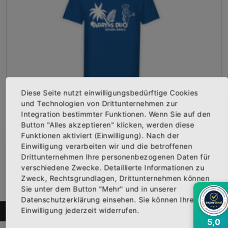
Diese Seite nutzt einwilligungsbedürftige Cookies
und Technologien von Drittunternehmen zur
Integration bestimmter Funktionen. Wenn Sie auf den
T-Shirt "ABRISS DUO Logo" blau
Vorderseite bedruckt mit dem Logo "ABRISS DUO". Erhältlich...
Button "Alles akzeptieren" klicken, werden diese
Funktionen aktiviert (Einwilligung). Nach der
Ab
19,95 €
Inkl. 19% Steuern
Einwilligung verarbeiten wir und die betroffenen
,
exkl.
Versandkosten
×
Abonniere jetzt unseren Newsletter
Drittunternehmen Ihre personenbezogenen Daten für
verschiedene Zwecke. Detaillierte Informationen zu
Zweck, Rechtsgrundlagen, Drittunternehmen können
Bekomme die aktuellsten News über neue
Sie unter dem Button "Mehr" und in unserer
Produkte und zudem einen 10% Gutschein für
Datenschutzerklärung einsehen. Sie können Ihre
deine nächste Bestellung.
Einwilligung jederzeit widerrufen.
FILTER
5,0