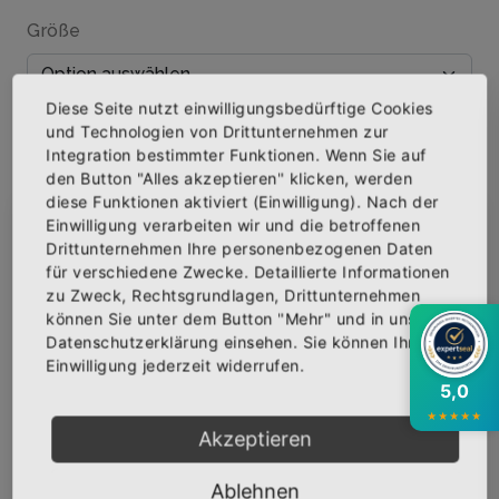
Größe
Diese Seite nutzt einwilligungsbedürftige Cookies
Menge
und Technologien von Drittunternehmen zur
Integration bestimmter Funktionen. Wenn Sie auf
den Button "Alles akzeptieren" klicken, werden
diese Funktionen aktiviert (Einwilligung). Nach der
Einwilligung verarbeiten wir und die betroffenen
×
Abonniere jetzt unseren Newsletter
Drittunternehmen Ihre personenbezogenen Daten
IN DEN WARENKORB
für verschiedene Zwecke. Detaillierte Informationen
zu Zweck, Rechtsgrundlagen, Drittunternehmen
Bekomme die aktuellsten News über neue
AUF DIE WUNSCHLISTE
können Sie unter dem Button "Mehr" und in unserer
Produkte und zudem einen 10% Gutschein für
Datenschutzerklärung einsehen. Sie können Ihre
deine nächste Bestellung.
Einwilligung jederzeit widerrufen.
5,0
BESCHREIBUNG
INFOS
BEWERTUNGEN
★
★
★
★
★
Akzeptieren
Über den Artikel
Abonnieren
Ablehnen