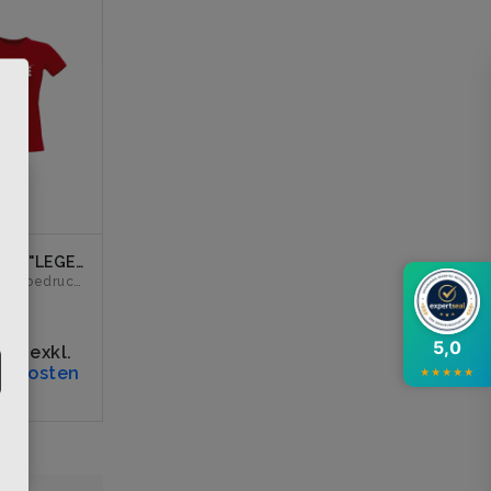
×
Girly-Shirt "LEGENDE" rot
Vorderseite bedruckt mit dem Logo "DIESE NACHT WIRD ZUR LEGE...
€
19%
5,0
rn
,
exkl.
ndkosten
★
★
★
★
★