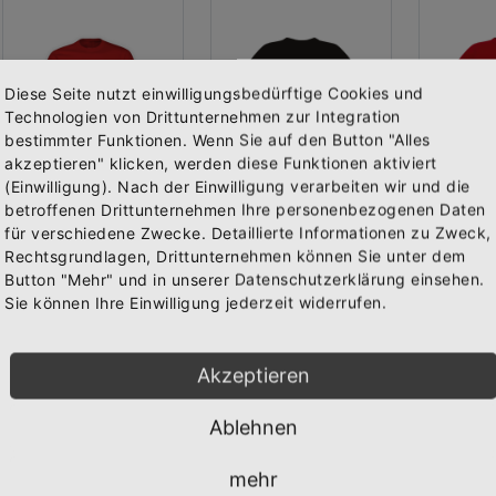
Diese Seite nutzt einwilligungsbedürftige Cookies und
Technologien von Drittunternehmen zur Integration
bestimmter Funktionen. Wenn Sie auf den Button "Alles
akzeptieren" klicken, werden diese Funktionen aktiviert
(Einwilligung). Nach der Einwilligung verarbeiten wir und die
Abonniere jetzt unseren Newsletter
betroffenen Drittunternehmen Ihre personenbezogenen Daten
für verschiedene Zwecke. Detaillierte Informationen zu Zweck,
Rechtsgrundlagen, Drittunternehmen können Sie unter dem
Bekomme die aktuellsten News über neue Produkte und
T-Shirt "LEGENDE" rot
Girly-Shirt "LEGENDE" schwarz
Button "Mehr" und in unserer Datenschutzerklärung einsehen.
zudem einen 10% Gutschein für deine nächste
Vorderseite bedruckt mit dem Logo "DIESE NACHT WIRD ZUR LEGE...
Vorderseite bedruckt mit dem Logo "DIESE NACHT WIRD ZUR LEGE...
Sie können Ihre Einwilligung jederzeit widerrufen.
Bestellung.
Ab
19,95 €
19,95 €
19,95 
Inkl. 19%
Inkl. 19%
Inkl. 
Steuern
,
exkl.
Steuern
,
exkl.
Steue
Akzeptieren
Versandkosten
Versandkosten
Versa
Ablehnen
Abonnieren
mehr