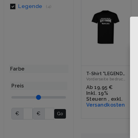
Legende
(4)
Farbe
T-Shirt "LEGENDE" schwarz
Vorderseite bedruckt mit dem Logo "DIESE NACHT WIRD ZUR LEGE...
Preis
Ab
19,95 €
Inkl. 19%
Steuern
,
exkl.
Versandkosten
€
€
Go