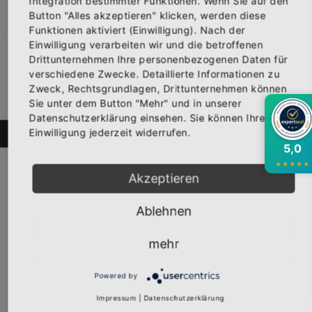
Integration bestimmter Funktionen. Wenn Sie auf den
Button "Alles akzeptieren" klicken, werden diese
Funktionen aktiviert (Einwilligung). Nach der
Einwilligung verarbeiten wir und die betroffenen
×
Abonniere jetzt unseren Newsletter
Drittunternehmen Ihre personenbezogenen Daten für
verschiedene Zwecke. Detaillierte Informationen zu
Zweck, Rechtsgrundlagen, Drittunternehmen können
Bekomme die aktuellsten News über neue
Sie unter dem Button "Mehr" und in unserer
Produkte und zudem einen 10% Gutschein für
Datenschutzerklärung einsehen. Sie können Ihre
deine nächste Bestellung.
Einwilligung jederzeit widerrufen.
FILTER
5,0
Girly-Shirt "AUF DIESER INSEL" weiß
★
★
★
★
★
Vorderseite bedruckt mit dem Logo "AUF DIESER INSEL" von Mil...
Akzeptieren
Ab
19,95 €
Inkl. 19% Steuern
,
exkl.
Versandkosten
Abonnieren
Ablehnen
mehr
Powered by
Impressum
|
Datenschutzerklärung