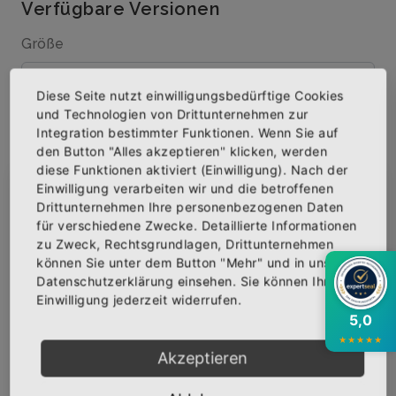
Verfügbare Versionen
Größe
Diese Seite nutzt einwilligungsbedürftige Cookies
und Technologien von Drittunternehmen zur
Menge
Integration bestimmter Funktionen. Wenn Sie auf
den Button "Alles akzeptieren" klicken, werden
diese Funktionen aktiviert (Einwilligung). Nach der
Einwilligung verarbeiten wir und die betroffenen
×
Abonniere jetzt unseren Newsletter
Drittunternehmen Ihre personenbezogenen Daten
IN DEN WARENKORB
für verschiedene Zwecke. Detaillierte Informationen
zu Zweck, Rechtsgrundlagen, Drittunternehmen
Bekomme die aktuellsten News über neue
können Sie unter dem Button "Mehr" und in unserer
AUF DIE WUNSCHLISTE
Produkte und zudem einen 10% Gutschein für
Datenschutzerklärung einsehen. Sie können Ihre
deine nächste Bestellung.
Einwilligung jederzeit widerrufen.
5,0
★
★
★
★
★
BESCHREIBUNG
INFOS
BEWERTUNGEN
Akzeptieren
Über den Artikel
Abonnieren