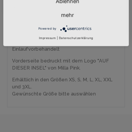
Ablehnen
Qualitäts-Girly-Shirt mit hochwertigem
Siebdruck veredelt
mehr
Marke: B&C
185 gr/qm
Powered by
100% Baumwolle, ringgesponnenes Jersey
Impressum
|
Datenschutzerklärung
40 Grad waschbar
Einlaufvorbehandelt
Vorderseite bedruckt mit dem Logo "AUF
DIESER INSEL" von Milla Pink.
Erhältlich in den Größen XS, S, M, L, XL, XXL
und 3XL.
Gewünschte Größe bitte auswählen