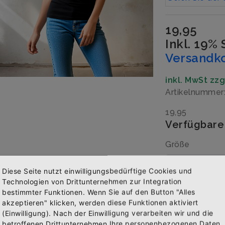
19,95
Inkl. 19%
Versandk
inkl. MwSt zz
Artikelnumme
19,95
Verfügbare
Größe
Diese Seite nutzt einwilligungsbedürftige Cookies und
Technologien von Drittunternehmen zur Integration
Menge
bestimmter Funktionen. Wenn Sie auf den Button "Alles
akzeptieren" klicken, werden diese Funktionen aktiviert
(Einwilligung). Nach der Einwilligung verarbeiten wir und die
Abonniere jetzt unseren Newsletter
betroffenen Drittunternehmen Ihre personenbezogenen Daten