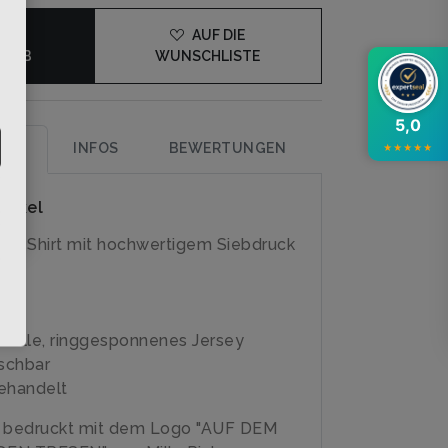
DEN
AUF DIE
KORB
WUNSCHLISTE
5,0
UNG
INFOS
BEWERTUNGEN
★
★
★
★
★
rtikel
irly-Shirt mit hochwertigem Siebdruck
olle, ringgesponnenes Jersey
schbar
ehandelt
e bedruckt mit dem Logo "AUF DEM