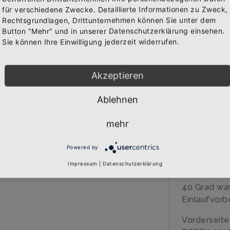
für verschiedene Zwecke. Detaillierte Informationen zu Zweck,
IN 
Rechtsgrundlagen, Drittunternehmen können Sie unter dem
Bekomme die aktuellsten News über neue Produkte und
WAREN
Button "Mehr" und in unserer Datenschutzerklärung einsehen.
zudem einen 10% Gutschein für deine nächste
Sie können Ihre Einwilligung jederzeit widerrufen.
Bestellung.
Akzeptieren
BESCHREIB
Ablehnen
Abonnieren
Über den A
mehr
Qualitäts-G
veredelt
Powered by
Marke: B&C
185 gr/qm
Impressum
|
Datenschutzerklärung
100% Baumw
40 Grad wa
Einlaufvorb
Vorderseit