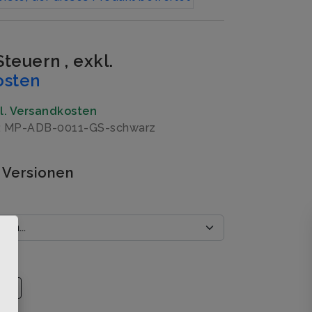
 Steuern
,
exkl.
osten
gl. Versandkosten
r: MP-ADB-0011-GS-schwarz
 Versionen
×