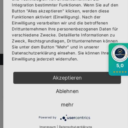
Integration bestimmter Funktionen. Wenn Sie auf den
Button "Alles akzeptieren" klicken, werden diese
Funktionen aktiviert (Einwilligung). Nach der
Einwilligung verarbeiten wir und die betroffenen
×
Abonniere jetzt unseren Newsletter
Drittunternehmen Ihre personenbezogenen Daten für
verschiedene Zwecke. Detaillierte Informationen zu
Zweck, Rechtsgrundlagen, Drittunternehmen können
Bekomme die aktuellsten News über neue
Sie unter dem Button "Mehr" und in unserer
Produkte und zudem einen 10% Gutschein für
Datenschutzerklärung einsehen. Sie können Ihre
deine nächste Bestellung.
Einwilligung jederzeit widerrufen.
FILTER
5,0
★
★
★
★
★
Kapuzen Sweat-Shirt "SIEG ODER SPIELABBRUCH" schwarz
Akzeptieren
Vorderseite bedruckt mit dem Logo "SIEG ODER SPIELABBRUCH".E...
39,95 €
Abonnieren
Ablehnen
Inkl. 19% Steuern
,
exkl.
Versandkosten
mehr
Powered by
Impressum
|
Datenschutzerklärung