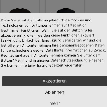
Diese Seite nutzt einwilligungsbedürftige Cookies und
Technologien von Drittunternehmen zur Integration
bestimmter Funktionen. Wenn Sie auf den Button "Alles
akzeptieren" klicken, werden diese Funktionen aktiviert
(Einwilligung). Nach der Einwilligung verarbeiten wir und die
Abonniere jetzt unseren Newsletter
betroffenen Drittunternehmen Ihre personenbezogenen Daten
für verschiedene Zwecke. Detaillierte Informationen zu Zweck,
Rechtsgrundlagen, Drittunternehmen können Sie unter dem
Bekomme die aktuellsten News über neue Produkte und
Girly-Shirt "HEX HEX feat. Selina" schwarz
Sweat-Shirt "HEX HEX feat. Selina" schwarz
Button "Mehr" und in unserer Datenschutzerklärung einsehen.
zudem einen 10% Gutschein für deine nächste
Vorderseite bedruckt mit dem Logo "HEX HEX feat. Selina". E...
Vorderseite bedruckt mit dem Logo "HEX HEX feat. Selina". E...
Sie können Ihre Einwilligung jederzeit widerrufen.
Bestellung.
Ab
19,95 €
29,95 €
Inkl. 19%
Inkl. 19%
Steuern
,
exkl.
Steuern
,
exkl.
Akzeptieren
Versandkosten
Versandkosten
Ablehnen
Abonnieren
mehr