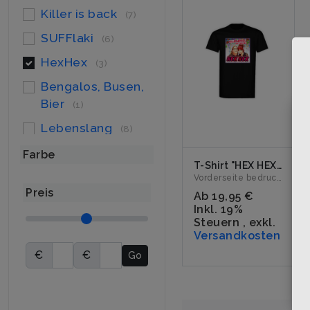
Killer is back
(7)
SUFFlaki
(6)
HexHex
(3)
Bengalos, Busen,
Bier
(1)
Lebenslang
(8)
Ballermann® Idiot
Farbe
T-Shirt "HEX HEX feat. Selina" schwarz
(15)
Vorderseite bedruckt mit dem Logo "HEX HEX feat. Selina". E...
Preis
Fussball-Shirt
(3)
Ab
19,95 €
Inkl. 19%
Biermelodie
(6)
Steuern
,
exkl.
Versandkosten
Logo
(5)
€
€
Go
Martha
(2)
Einer von Euch
(1)