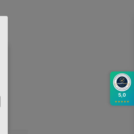
×
5,0
★
★
★
★
★