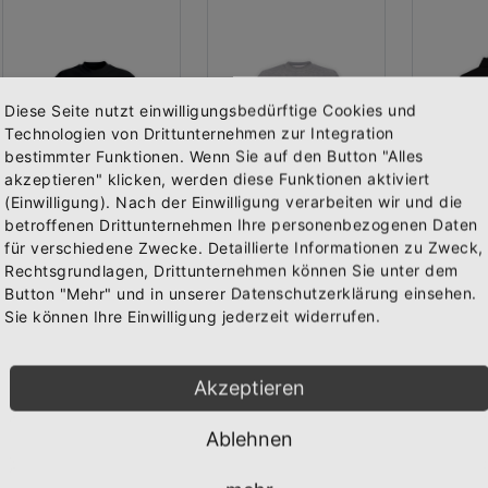
Diese Seite nutzt einwilligungsbedürftige Cookies und
Technologien von Drittunternehmen zur Integration
bestimmter Funktionen. Wenn Sie auf den Button "Alles
akzeptieren" klicken, werden diese Funktionen aktiviert
(Einwilligung). Nach der Einwilligung verarbeiten wir und die
Abonniere jetzt unseren Newsletter
betroffenen Drittunternehmen Ihre personenbezogenen Daten
für verschiedene Zwecke. Detaillierte Informationen zu Zweck,
Rechtsgrundlagen, Drittunternehmen können Sie unter dem
Bekomme die aktuellsten News über neue Produkte und
Sweat-Shirt "DEEJAY BIENE Logo" schwarz
Sweat-Shirt "DEEJAY BIENE Logo" grau
Button "Mehr" und in unserer Datenschutzerklärung einsehen.
zudem einen 10% Gutschein für deine nächste
Vorderseite bedruckt mit dem Logo "DEEJAY BIENE". Erhältli...
Vorderseite bedruckt mit dem Logo "DEEJAY BIENE". Erhältli...
Sie können Ihre Einwilligung jederzeit widerrufen.
Bestellung.
29,95 €
29,95 €
39,95 
Inkl. 19%
Inkl. 19%
Inkl. 
Steuern
,
exkl.
Steuern
,
exkl.
Steue
Akzeptieren
Versandkosten
Versandkosten
Versa
Ablehnen
Abonnieren