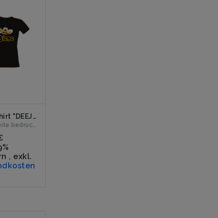
Girly-Shirt "DEEJAY BIENE Logo" schwarz
Vorderseite bedruckt mit dem Logo "DEEJAY BIENE". Erhältli...
€
19%
rn
,
exkl.
ndkosten