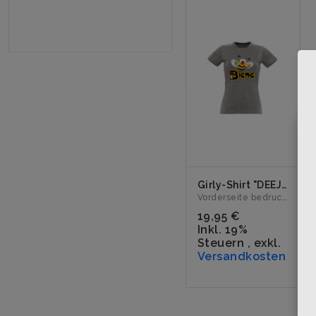
Girly-Shirt "DEEJAY BIENE Logo" grau
Vorderseite bedruckt mit dem Logo "DEEJAY BIENE". Erhältli...
19,95 €
Inkl. 19%
Steuern
,
exkl.
Versandkosten