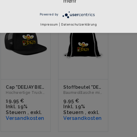
mehr
Powered by
Impressum
|
Datenschutzerklärung
Cap "DEEJAY BIENE Logo"
Stoffbeutel "DEEJAY BIENE Logo" schwarz
Hochwertige Trucker-Cap mit dem Logo "DEEJAY BIENE" bedruckt...
Baumwolltasche mit dem Logo "DEEJAY BIENE" veredelt....
19,95 €
9,95 €
Inkl. 19%
Inkl. 19%
Steuern
,
exkl.
Steuern
,
exkl.
Versandkosten
Versandkosten