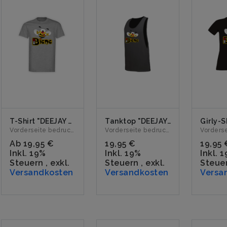
T-Shirt "DEEJAY BIENE Logo" grau
Tanktop "DEEJAY BIENE Logo" neonschwarz
Vorderseite bedruckt mit dem Logo "DEEJAY BIENE". Erhältli...
Vorderseite bedruckt mit dem Logo "DEEJAY BIENE". Erhältli...
Ab
19,95 €
19,95 €
19,95 
Inkl. 19%
Inkl. 19%
Inkl. 
Steuern
,
exkl.
Steuern
,
exkl.
Steue
Versandkosten
Versandkosten
Versa