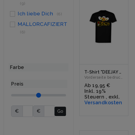
(9)
Ich liebe Dich
(6)
MALLORCAFIZIERT
(6)
Farbe
T-Shirt "DEEJAY BIENE Logo" schwarz
Vorderseite bedruckt mit dem Logo "DEEJAY BIENE". Erhältli...
Preis
Ab
19,95 €
Inkl. 19%
Steuern
,
exkl.
Versandkosten
€
€
Go