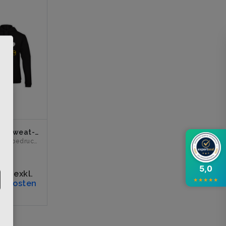
×
Kapuzen Sweat-Shirt "DEEJAY BIENE Logo" schwarz
Vorderseite bedruckt mit dem Logo "DEEJAY BIENE". Erhältli...
€
19%
5,0
rn
,
exkl.
★
★
★
★
★
ndkosten