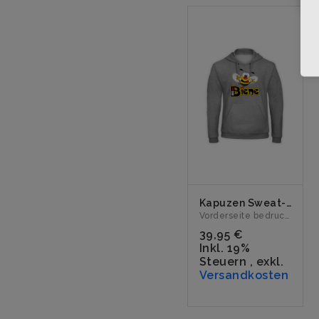
Kapuzen Sweat-Shirt "DEEJAY BIENE Logo" grau
Vorderseite bedruckt mit dem Logo "DEEJAY BIENE". Erhältli...
39,95 €
Inkl. 19%
Steuern
,
exkl.
Versandkosten