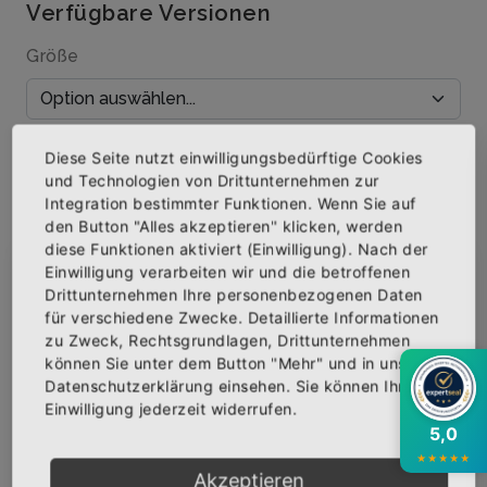
Verfügbare Versionen
Größe
Menge
Diese Seite nutzt einwilligungsbedürftige Cookies
und Technologien von Drittunternehmen zur
Integration bestimmter Funktionen. Wenn Sie auf
den Button "Alles akzeptieren" klicken, werden
diese Funktionen aktiviert (Einwilligung). Nach der
IN DEN WARENKORB
Einwilligung verarbeiten wir und die betroffenen
×
Abonniere jetzt unseren Newsletter
Drittunternehmen Ihre personenbezogenen Daten
für verschiedene Zwecke. Detaillierte Informationen
AUF DIE WUNSCHLISTE
zu Zweck, Rechtsgrundlagen, Drittunternehmen
Bekomme die aktuellsten News über neue
können Sie unter dem Button "Mehr" und in unserer
Produkte und zudem einen 10% Gutschein für
Datenschutzerklärung einsehen. Sie können Ihre
deine nächste Bestellung.
Einwilligung jederzeit widerrufen.
BESCHREIBUNG
INFOS
BEWERTUNGEN
5,0
★
★
★
★
★
Über den Artikel
Akzeptieren