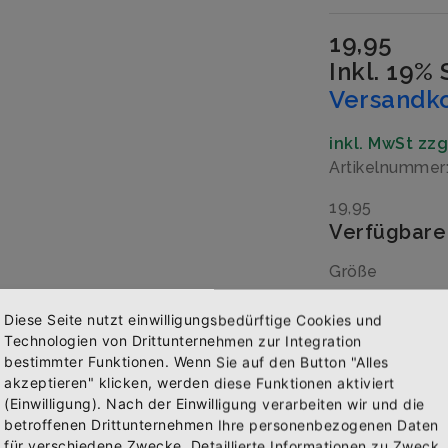
19,95
Inkl. 19%
Versandk
inkl. MwSt zz
Artikelnumme
19,95
Verfügbare
Größe
Diese Seite nutzt einwilligungsbedürftige Cookies und
Technologien von Drittunternehmen zur Integration
Menge
bestimmter Funktionen. Wenn Sie auf den Button "Alles
akzeptieren" klicken, werden diese Funktionen aktiviert
(Einwilligung). Nach der Einwilligung verarbeiten wir und die
Abonniere jetzt unseren Newsletter
betroffenen Drittunternehmen Ihre personenbezogenen Daten
für verschiedene Zwecke. Detaillierte Informationen zu Zweck,