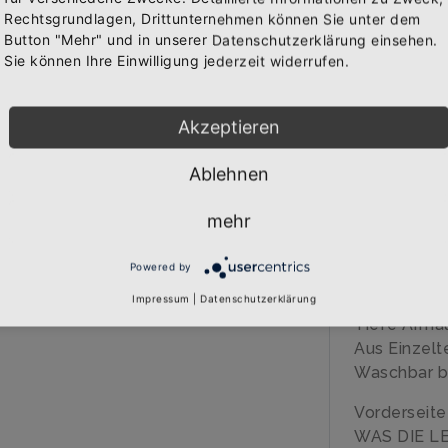
Rechtsgrundlagen, Drittunternehmen können Sie unter dem
IN 
Bekomme die aktuellsten News über neue Produkte und
Button "Mehr" und in unserer Datenschutzerklärung einsehen.
WAREN
zudem einen 10% Gutschein für deine nächste
Sie können Ihre Einwilligung jederzeit widerrufen.
Bestellung.
Akzeptieren
BESCHREIB
Ablehnen
Abonnieren
Über den A
mehr
Qualitäts-T
Marke: SOL
Powered by
120 gr/qm
100% Polye
Impressum
|
Datenschutzerklärung
Tiefe Arma
Aus Einzelt
Waschbar b
Vorderseit
WAS DIE L