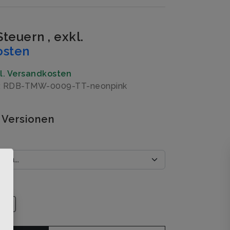
 Steuern
,
exkl.
osten
gl. Versandkosten
r: RDB-TMW-0009-TT-neonpink
 Versionen
×