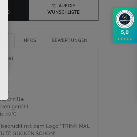
DEN
AUF DIE
KORB
WUNSCHLISTE
5,0
★
★
★
★
★
UNG
INFOS
BEWERTUNGEN
rtikel
op
s
ster
usschnitte
eilen genäht
is 40°C
e bedruckt mit dem Logo "TRINK MAL
EUTE GUCKEN SCHON".