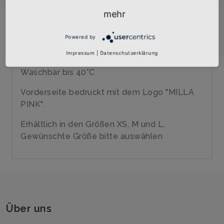
Qualitäts-Top
Marke: SOLs
mehr
120 gr/qm
100% Polyester
Powered by
Tiefe Armausschnitte
Impressum
|
Datenschutzerklärung
Aus Einzelteilen genäht
Waschbar bis 40°C
Vorderseite bedruckt mit dem Logo "MILLA
PINK".
Erhältlich in den Größen XS, M und L.
Gewünschte Größe bitte auswählen
Über uns