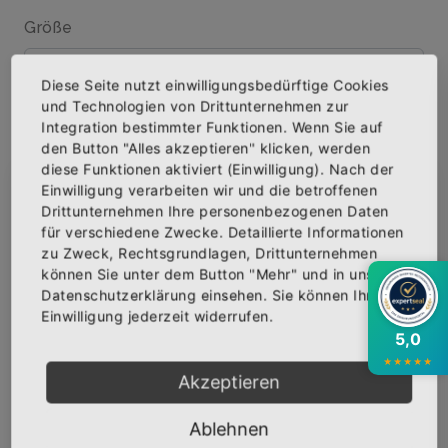
Größe
Diese Seite nutzt einwilligungsbedürftige Cookies
und Technologien von Drittunternehmen zur
Menge
Integration bestimmter Funktionen. Wenn Sie auf
den Button "Alles akzeptieren" klicken, werden
diese Funktionen aktiviert (Einwilligung). Nach der
Einwilligung verarbeiten wir und die betroffenen
×
Abonniere jetzt unseren Newsletter
Drittunternehmen Ihre personenbezogenen Daten
IN DEN WARENKORB
für verschiedene Zwecke. Detaillierte Informationen
zu Zweck, Rechtsgrundlagen, Drittunternehmen
Bekomme die aktuellsten News über neue
können Sie unter dem Button "Mehr" und in unserer
AUF DIE WUNSCHLISTE
Produkte und zudem einen 10% Gutschein für
Datenschutzerklärung einsehen. Sie können Ihre
deine nächste Bestellung.
Einwilligung jederzeit widerrufen.
5,0
★
★
★
★
★
BESCHREIBUNG
INFOS
BEWERTUNGEN
Akzeptieren
Über den Artikel
Abonnieren
Ablehnen