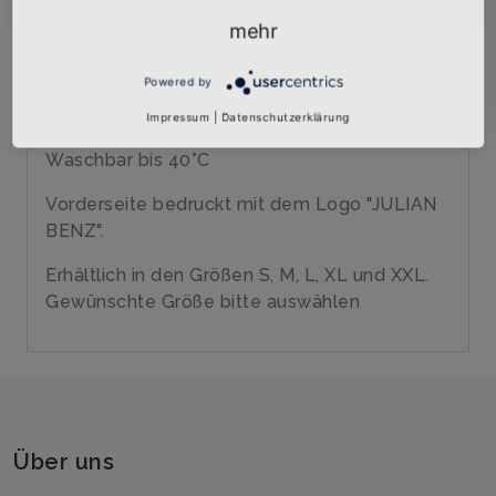
Qualitäts-Top
Marke: SOLs
mehr
120 gr/qm
100% Polyester
Powered by
Tiefe Armausschnitte
Impressum
|
Datenschutzerklärung
Aus Einzelteilen genäht
Waschbar bis 40°C
Vorderseite bedruckt mit dem Logo "JULIAN
BENZ".
Erhältlich in den Größen S, M, L, XL und XXL.
Gewünschte Größe bitte auswählen
Über uns