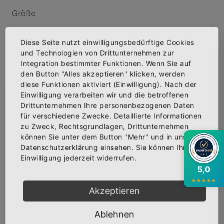
Größe
Diese Seite nutzt einwilligungsbedürftige Cookies
und Technologien von Drittunternehmen zur
Menge
Integration bestimmter Funktionen. Wenn Sie auf
den Button "Alles akzeptieren" klicken, werden
diese Funktionen aktiviert (Einwilligung). Nach der
Einwilligung verarbeiten wir und die betroffenen
×
Abonniere jetzt unseren Newsletter
Drittunternehmen Ihre personenbezogenen Daten
IN DEN WARENKORB
für verschiedene Zwecke. Detaillierte Informationen
zu Zweck, Rechtsgrundlagen, Drittunternehmen
Bekomme die aktuellsten News über neue
können Sie unter dem Button "Mehr" und in unserer
AUF DIE WUNSCHLISTE
Produkte und zudem einen 10% Gutschein für
Datenschutzerklärung einsehen. Sie können Ihre
deine nächste Bestellung.
Einwilligung jederzeit widerrufen.
5,0
★
★
★
★
★
BESCHREIBUNG
INFOS
BEWERTUNGEN
Akzeptieren
Über den Artikel
Abonnieren
Ablehnen