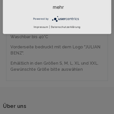
Qualitäts-Top
Marke: SOLs
mehr
120 gr/qm
100% Polyester
Powered by
Tiefe Armausschnitte
Impressum
|
Datenschutzerklärung
Aus Einzelteilen genäht
Waschbar bis 40°C
Vorderseite bedruckt mit dem Logo "JULIAN
BENZ".
Erhältlich in den Größen S, M, L, XL und XXL.
Gewünschte Größe bitte auswählen
Über uns