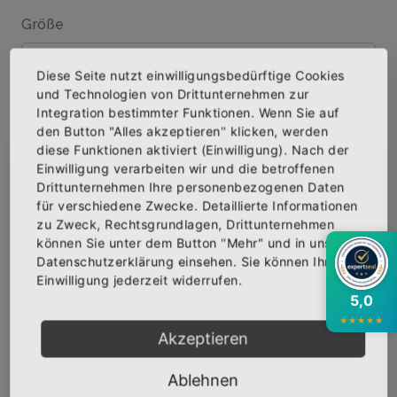
Größe
Diese Seite nutzt einwilligungsbedürftige Cookies
und Technologien von Drittunternehmen zur
Menge
Integration bestimmter Funktionen. Wenn Sie auf
den Button "Alles akzeptieren" klicken, werden
diese Funktionen aktiviert (Einwilligung). Nach der
Einwilligung verarbeiten wir und die betroffenen
×
Abonniere jetzt unseren Newsletter
Drittunternehmen Ihre personenbezogenen Daten
IN DEN WARENKORB
für verschiedene Zwecke. Detaillierte Informationen
zu Zweck, Rechtsgrundlagen, Drittunternehmen
Bekomme die aktuellsten News über neue
können Sie unter dem Button "Mehr" und in unserer
AUF DIE WUNSCHLISTE
Produkte und zudem einen 10% Gutschein für
Datenschutzerklärung einsehen. Sie können Ihre
deine nächste Bestellung.
Einwilligung jederzeit widerrufen.
5,0
★
★
★
★
★
BESCHREIBUNG
INFOS
BEWERTUNGEN
Akzeptieren
Über den Artikel
Abonnieren
Ablehnen