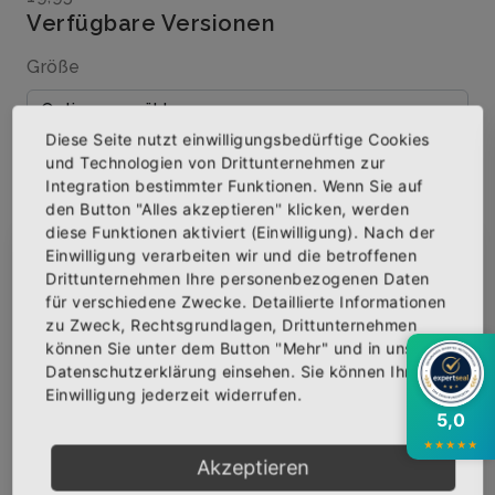
Verfügbare Versionen
Größe
Diese Seite nutzt einwilligungsbedürftige Cookies
Menge
und Technologien von Drittunternehmen zur
Integration bestimmter Funktionen. Wenn Sie auf
den Button "Alles akzeptieren" klicken, werden
diese Funktionen aktiviert (Einwilligung). Nach der
Einwilligung verarbeiten wir und die betroffenen
×
Abonniere jetzt unseren Newsletter
Drittunternehmen Ihre personenbezogenen Daten
IN DEN WARENKORB
für verschiedene Zwecke. Detaillierte Informationen
zu Zweck, Rechtsgrundlagen, Drittunternehmen
Bekomme die aktuellsten News über neue
AUF DIE WUNSCHLISTE
können Sie unter dem Button "Mehr" und in unserer
Produkte und zudem einen 10% Gutschein für
Datenschutzerklärung einsehen. Sie können Ihre
deine nächste Bestellung.
Einwilligung jederzeit widerrufen.
5,0
BESCHREIBUNG
INFOS
BEWERTUNGEN
★
★
★
★
★
Akzeptieren
Über den Artikel