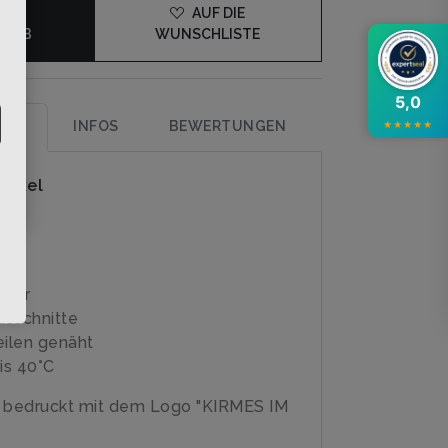
DEN
AUF DIE
KORB
WUNSCHLISTE
5,0
UNG
INFOS
BEWERTUNGEN
★
★
★
★
★
rtikel
op
s
ster
usschnitte
eilen genäht
is 40°C
e bedruckt mit dem Logo "KIRMES IM