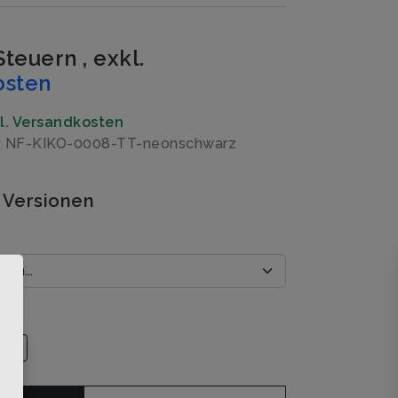
 Steuern
,
exkl.
osten
gl. Versandkosten
r: NF-KIKO-0008-TT-neonschwarz
 Versionen
×