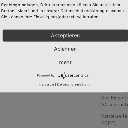
IN 
Rechtsgrundlagen, Drittunternehmen können Sie unter dem
Bekomme die aktuellsten News über neue Produkte und
WAREN
Button "Mehr" und in unserer Datenschutzerklärung einsehen.
zudem einen 10% Gutschein für deine nächste
Sie können Ihre Einwilligung jederzeit widerrufen.
Bestellung.
Akzeptieren
BESCHREIB
Ablehnen
Abonnieren
Über den A
mehr
Qualitäts-T
Marke: SOL
Powered by
120 gr/qm
100% Polye
Impressum
|
Datenschutzerklärung
Tiefe Arma
Aus Einzelt
Waschbar b
Vorderseit
KOPF".