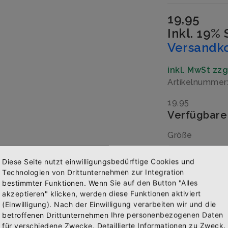
19,95
Inkl. 19%
Versandk
inkl. MwSt zz
Artikelnumme
19,95
Verfügbare
Größe
Diese Seite nutzt einwilligungsbedürftige Cookies und
Technologien von Drittunternehmen zur Integration
Menge
bestimmter Funktionen. Wenn Sie auf den Button "Alles
akzeptieren" klicken, werden diese Funktionen aktiviert
(Einwilligung). Nach der Einwilligung verarbeiten wir und die
Abonniere jetzt unseren Newsletter
betroffenen Drittunternehmen Ihre personenbezogenen Daten
für verschiedene Zwecke. Detaillierte Informationen zu Zweck,