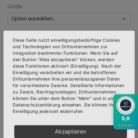
Größe
Menge
Diese Seite nutzt einwilligungsbedürftige Cookies
und Technologien von Drittunternehmen zur
Integration bestimmter Funktionen. Wenn Sie auf
den Button "Alles akzeptieren" klicken, werden
diese Funktionen aktiviert (Einwilligung). Nach der
IN DEN WARENKORB
Einwilligung verarbeiten wir und die betroffenen
×
Abonniere jetzt unseren Newsletter
Drittunternehmen Ihre personenbezogenen Daten
AUF DIE WUNSCHLISTE
für verschiedene Zwecke. Detaillierte Informationen
zu Zweck, Rechtsgrundlagen, Drittunternehmen
Bekomme die aktuellsten News über neue
können Sie unter dem Button "Mehr" und in unserer
Produkte und zudem einen 10% Gutschein für
Datenschutzerklärung einsehen. Sie können Ihre
deine nächste Bestellung.
BESCHREIBUNG
INFOS
BEWERTUNGEN
Einwilligung jederzeit widerrufen.
5,0
Über den Artikel
★
★
★
★
★
Akzeptieren
Qualitäts-T-Shirt mit hochwertigem Siebdruck