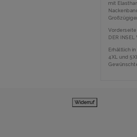
mit Elastha
Nackenban
Großzügiger
Vorderseit
DER INSEL 
Erhältlich i
4XL und 5X
Gewünschte
Widerruf