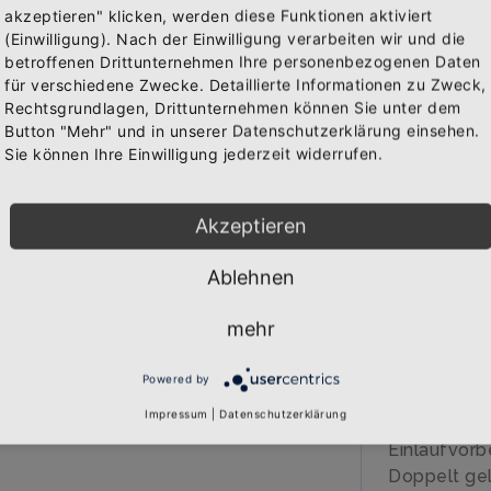
akzeptieren" klicken, werden diese Funktionen aktiviert
(Einwilligung). Nach der Einwilligung verarbeiten wir und die
Abonniere jetzt unseren Newsletter
betroffenen Drittunternehmen Ihre personenbezogenen Daten
IN 
für verschiedene Zwecke. Detaillierte Informationen zu Zweck,
WAREN
Rechtsgrundlagen, Drittunternehmen können Sie unter dem
Bekomme die aktuellsten News über neue Produkte und
Button "Mehr" und in unserer Datenschutzerklärung einsehen.
zudem einen 10% Gutschein für deine nächste
Sie können Ihre Einwilligung jederzeit widerrufen.
Bestellung.
BESCHREIB
Akzeptieren
Über den A
Ablehnen
Abonnieren
Qualitäts-T
veredelt
mehr
Marke: B&C
185 gr/qm
Powered by
100% Baumw
Impressum
|
Datenschutzerklärung
40 Grad wa
Einlaufvorb
Doppelt gel