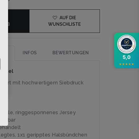
×
DEN
AUF DIE
KORB
WUNSCHLISTE
UNG
INFOS
BEWERTUNGEN
5,0
★
★
★
★
★
rtikel
-Shirt mit hochwertigem Siebdruck
olle, ringgesponnenes Jersey
schbar
ehandelt
egtes, 1x1 geripptes Halsbündchen