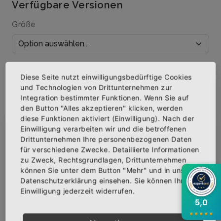
Verfügbare Versionen
Größe
Menge
Diese Seite nutzt einwilligungsbedürftige Cookies
und Technologien von Drittunternehmen zur
Integration bestimmter Funktionen. Wenn Sie auf
den Button "Alles akzeptieren" klicken, werden
diese Funktionen aktiviert (Einwilligung). Nach der
IN DEN WARENKORB
Einwilligung verarbeiten wir und die betroffenen
×
Abonniere jetzt unseren Newsletter
Drittunternehmen Ihre personenbezogenen Daten
AUF DIE WUNSCHLISTE
für verschiedene Zwecke. Detaillierte Informationen
zu Zweck, Rechtsgrundlagen, Drittunternehmen
Bekomme die aktuellsten News über neue
können Sie unter dem Button "Mehr" und in unserer
Produkte und zudem einen 10% Gutschein für
Datenschutzerklärung einsehen. Sie können Ihre
deine nächste Bestellung.
Einwilligung jederzeit widerrufen.
BESCHREIBUNG
INFOS
BEWERTUNGEN
5,0
Über den Artikel
★
★
★
★
★