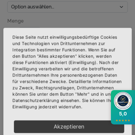
Menge
Diese Seite nutzt einwilligungsbedürftige Cookies
und Technologien von Drittunternehmen zur
Integration bestimmter Funktionen. Wenn Sie auf
IN DEN WARENKORB
den Button "Alles akzeptieren" klicken, werden
diese Funktionen aktiviert (Einwilligung). Nach der
Einwilligung verarbeiten wir und die betroffenen
×
Abonniere jetzt unseren Newsletter
AUF DIE WUNSCHLISTE
Drittunternehmen Ihre personenbezogenen Daten
für verschiedene Zwecke. Detaillierte Informationen
zu Zweck, Rechtsgrundlagen, Drittunternehmen
Bekomme die aktuellsten News über neue
können Sie unter dem Button "Mehr" und in unserer
Produkte und zudem einen 10% Gutschein für
BESCHREIBUNG
INFOS
BEWERTUNGEN
Datenschutzerklärung einsehen. Sie können Ihre
deine nächste Bestellung.
Einwilligung jederzeit widerrufen.
Über den Artikel
5,0
★
★
★
★
★
Qualitäts-T-Shirt mit hochwertigem Siebdruck
Akzeptieren
veredelt