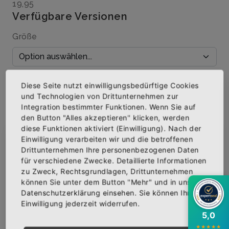
19,95
Verfügbare Versionen
Größe
Menge
Diese Seite nutzt einwilligungsbedürftige Cookies
und Technologien von Drittunternehmen zur
Integration bestimmter Funktionen. Wenn Sie auf
den Button "Alles akzeptieren" klicken, werden
diese Funktionen aktiviert (Einwilligung). Nach der
IN DEN WARENKORB
Einwilligung verarbeiten wir und die betroffenen
×
Abonniere jetzt unseren Newsletter
Drittunternehmen Ihre personenbezogenen Daten
für verschiedene Zwecke. Detaillierte Informationen
AUF DIE WUNSCHLISTE
zu Zweck, Rechtsgrundlagen, Drittunternehmen
Bekomme die aktuellsten News über neue
können Sie unter dem Button "Mehr" und in unserer
Produkte und zudem einen 10% Gutschein für
Datenschutzerklärung einsehen. Sie können Ihre
deine nächste Bestellung.
Einwilligung jederzeit widerrufen.
BESCHREIBUNG
INFOS
BEWERTUNGEN
5,0
★
★
★
★
★