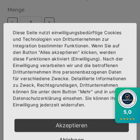
Menge
Diese Seite nutzt einwilligungsbedürftige Cookies
und Technologien von Drittunternehmen zur
IN DEN WARENKORB
Integration bestimmter Funktionen. Wenn Sie auf
den Button "Alles akzeptieren" klicken, werden
diese Funktionen aktiviert (Einwilligung). Nach der
AUF DIE WUNSCHLISTE
Einwilligung verarbeiten wir und die betroffenen
×
Abonniere jetzt unseren Newsletter
Drittunternehmen Ihre personenbezogenen Daten
für verschiedene Zwecke. Detaillierte Informationen
zu Zweck, Rechtsgrundlagen, Drittunternehmen
Bekomme die aktuellsten News über neue
BESCHREIBUNG
INFOS
BEWERTUNGEN
können Sie unter dem Button "Mehr" und in unserer
Produkte und zudem einen 10% Gutschein für
Datenschutzerklärung einsehen. Sie können Ihre
deine nächste Bestellung.
Über den Artikel
Einwilligung jederzeit widerrufen.
5,0
Qualitäts-T-Shirt mit hochwertigem Siebdruck
★
★
★
★
★
veredelt
Akzeptieren
Marke: B&C
185 gr/qm
Abonnieren