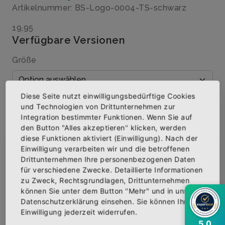
Artikelnummer: BS-Logo-0004-TS-schwarz
19,95
Verfügbare Versionen
Größe
Diese Seite nutzt einwilligungsbedürftige Cookies
Menge
und Technologien von Drittunternehmen zur
Integration bestimmter Funktionen. Wenn Sie auf
den Button "Alles akzeptieren" klicken, werden
diese Funktionen aktiviert (Einwilligung). Nach der
Einwilligung verarbeiten wir und die betroffenen
×
Abonniere jetzt unseren Newsletter
IN DEN WARENKORB
Drittunternehmen Ihre personenbezogenen Daten
für verschiedene Zwecke. Detaillierte Informationen
zu Zweck, Rechtsgrundlagen, Drittunternehmen
Bekomme die aktuellsten News über neue
AUF DIE WUNSCHLISTE
können Sie unter dem Button "Mehr" und in unserer
Produkte und zudem einen 10% Gutschein für
Datenschutzerklärung einsehen. Sie können Ihre
deine nächste Bestellung.
Einwilligung jederzeit widerrufen.
5,0