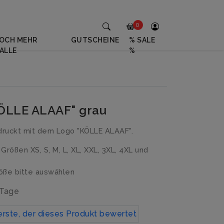
0
OCH MEHR
GUTSCHEINE
% SALE
ALLE
%
KÖLLE ALAAF" grau
druckt mit dem Logo "KÖLLE ALAAF".
n Größen XS, S, M, L, XL, XXL, 3XL, 4XL und
ße bitte auswählen
 Tage
erste, der dieses Produkt bewertet