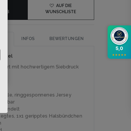
×
DEN
AUF DIE
KORB
WUNSCHLISTE
UNG
INFOS
BEWERTUNGEN
5,0
rtikel
★
★
★
★
★
-Shirt mit hochwertigem Siebdruck
olle, ringgesponnenes Jersey
schbar
ehandelt
egtes, 1x1 geripptes Halsbündchen
n
d