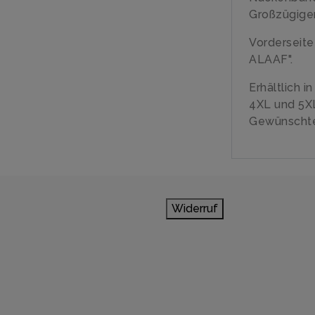
Großzügiger
Vorderseit
ALAAF".
Erhältlich i
4XL und 5X
Gewünschte
Widerruf