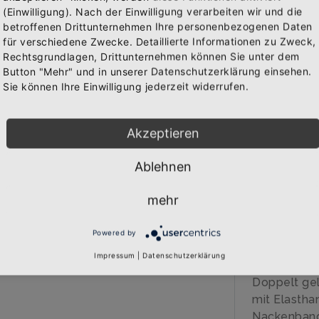
(Einwilligung). Nach der Einwilligung verarbeiten wir und die
Abonniere jetzt unseren Newsletter
IN 
betroffenen Drittunternehmen Ihre personenbezogenen Daten
WAREN
für verschiedene Zwecke. Detaillierte Informationen zu Zweck,
Rechtsgrundlagen, Drittunternehmen können Sie unter dem
Bekomme die aktuellsten News über neue Produkte und
Button "Mehr" und in unserer Datenschutzerklärung einsehen.
zudem einen 10% Gutschein für deine nächste
Sie können Ihre Einwilligung jederzeit widerrufen.
Bestellung.
BESCHREIB
Akzeptieren
Über den A
Qualitäts-T
Ablehnen
Abonnieren
veredelt
Marke: B&C
mehr
185 gr/qm
100% Baumw
Powered by
40 Grad wa
Impressum
|
Datenschutzerklärung
Einlaufvorb
Doppelt gel
mit Elastha
Nackenban