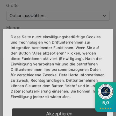
Größe
Menge
Diese Seite nutzt einwilligungsbedürftige Cookies
und Technologien von Drittunternehmen zur
Integration bestimmter Funktionen. Wenn Sie auf
den Button "Alles akzeptieren" klicken, werden
IN DEN WARENKORB
diese Funktionen aktiviert (Einwilligung). Nach der
Einwilligung verarbeiten wir und die betroffenen
×
Abonniere jetzt unseren Newsletter
Drittunternehmen Ihre personenbezogenen Daten
AUF DIE WUNSCHLISTE
für verschiedene Zwecke. Detaillierte Informationen
zu Zweck, Rechtsgrundlagen, Drittunternehmen
Bekomme die aktuellsten News über neue
können Sie unter dem Button "Mehr" und in unserer
Produkte und zudem einen 10% Gutschein für
Datenschutzerklärung einsehen. Sie können Ihre
BESCHREIBUNG
deine nächste Bestellung.
INFOS
BEWERTUNGEN
Einwilligung jederzeit widerrufen.
5,0
Über den Artikel
★
★
★
★
★
Akzeptieren
Qualitäts-T-Shirt mit hochwertigem Siebdruck