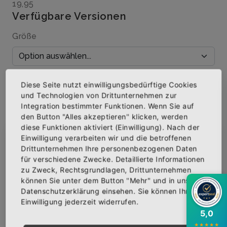
19,95
Verfügbare Versionen
Größe
Menge
Diese Seite nutzt einwilligungsbedürftige Cookies
und Technologien von Drittunternehmen zur
Integration bestimmter Funktionen. Wenn Sie auf
den Button "Alles akzeptieren" klicken, werden
diese Funktionen aktiviert (Einwilligung). Nach der
IN DEN WARENKORB
Einwilligung verarbeiten wir und die betroffenen
×
Abonniere jetzt unseren Newsletter
Drittunternehmen Ihre personenbezogenen Daten
für verschiedene Zwecke. Detaillierte Informationen
AUF DIE WUNSCHLISTE
zu Zweck, Rechtsgrundlagen, Drittunternehmen
Bekomme die aktuellsten News über neue
können Sie unter dem Button "Mehr" und in unserer
Produkte und zudem einen 10% Gutschein für
Datenschutzerklärung einsehen. Sie können Ihre
deine nächste Bestellung.
Einwilligung jederzeit widerrufen.
BESCHREIBUNG
INFOS
BEWERTUNGEN
5,0
★
★
★
★
★