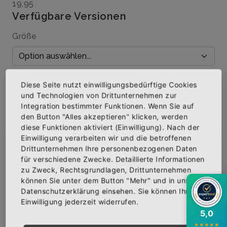
19,95
Verfügbare Versionen
Größe
Menge
Diese Seite nutzt einwilligungsbedürftige Cookies
und Technologien von Drittunternehmen zur
Integration bestimmter Funktionen. Wenn Sie auf
den Button "Alles akzeptieren" klicken, werden
diese Funktionen aktiviert (Einwilligung). Nach der
IN DEN WARENKORB
Einwilligung verarbeiten wir und die betroffenen
×
Abonniere jetzt unseren Newsletter
Drittunternehmen Ihre personenbezogenen Daten
für verschiedene Zwecke. Detaillierte Informationen
AUF DIE WUNSCHLISTE
zu Zweck, Rechtsgrundlagen, Drittunternehmen
Bekomme die aktuellsten News über neue
können Sie unter dem Button "Mehr" und in unserer
Produkte und zudem einen 10% Gutschein für
Datenschutzerklärung einsehen. Sie können Ihre
deine nächste Bestellung.
Einwilligung jederzeit widerrufen.
BESCHREIBUNG
INFOS
BEWERTUNGEN
5,0
★
★
★
★
★