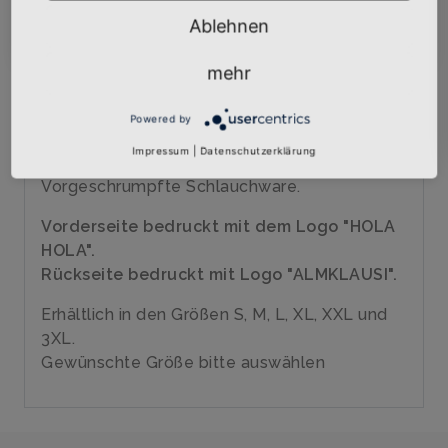
veredelt
Abonnieren
Ablehnen
Marke: Roly
150 g/m²
mehr
100% Baumwolle
Nackenband
Powered by
Doppelnaht an Ärmeln, Halsausschnitt und
Impressum
|
Datenschutzerklärung
Bund
Vorgeschrumpfte Schlauchware.
Vorderseite bedruckt mit dem Logo "HOLA
HOLA".
Rückseite bedruckt mit Logo "ALMKLAUSI".
Erhältlich in den Größen S, M, L, XL, XXL und
3XL.
Gewünschte Größe bitte auswählen