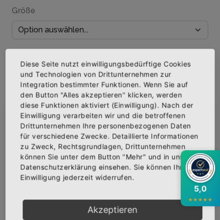
Größe
Menge
Diese Seite nutzt einwilligungsbedürftige Cookies
und Technologien von Drittunternehmen zur
Integration bestimmter Funktionen. Wenn Sie auf
den Button "Alles akzeptieren" klicken, werden
diese Funktionen aktiviert (Einwilligung). Nach der
IN DEN WARENKORB
Einwilligung verarbeiten wir und die betroffenen
×
Abonniere jetzt unseren Newsletter
Drittunternehmen Ihre personenbezogenen Daten
AUF DIE WUNSCHLISTE
für verschiedene Zwecke. Detaillierte Informationen
zu Zweck, Rechtsgrundlagen, Drittunternehmen
Bekomme die aktuellsten News über neue
können Sie unter dem Button "Mehr" und in unserer
Produkte und zudem einen 10% Gutschein für
Datenschutzerklärung einsehen. Sie können Ihre
deine nächste Bestellung.
BESCHREIBUNG
INFOS
BEWERTUNGEN
Einwilligung jederzeit widerrufen.
5,0
Über den Artikel
★
★
★
★
★
Akzeptieren
Qualitäts T-Shirt mit hochwertigem Siebdruck