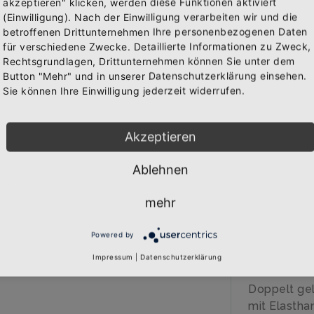
akzeptieren" klicken, werden diese Funktionen aktiviert
(Einwilligung). Nach der Einwilligung verarbeiten wir und die
Abonniere jetzt unseren Newsletter
IN 
betroffenen Drittunternehmen Ihre personenbezogenen Daten
WAREN
für verschiedene Zwecke. Detaillierte Informationen zu Zweck,
Rechtsgrundlagen, Drittunternehmen können Sie unter dem
Bekomme die aktuellsten News über neue Produkte und
Button "Mehr" und in unserer Datenschutzerklärung einsehen.
zudem einen 10% Gutschein für deine nächste
Sie können Ihre Einwilligung jederzeit widerrufen.
Bestellung.
BESCHREIB
Akzeptieren
Über den A
Ablehnen
Qualitäts-T
Abonnieren
veredelt
mehr
Marke: B&C
185 gr/qm
Powered by
100% Baumw
40 Grad wa
Impressum
|
Datenschutzerklärung
Einlaufvorb
Doppelt gel
mit Elastha