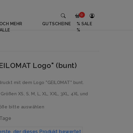
0
OCH MEHR
GUTSCHEINE
% SALE
ALLE
%
GEILOMAT Logo" (bunt)
druckt mit dem Logo "GEILOMAT" bunt.
n Größen XS, S, M, L, XL, XXL, 3XL, 4XL und
ße bitte auswählen
 Tage
erste, der dieses Produkt bewertet