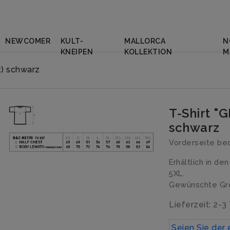
NEWCOMER
KULT-
MALLORCA
N
KNEIPEN
KOLLEKTION
M
t) schwarz
T-Shirt "
schwarz
Vorderseite be
Erhältlich in de
5XL.
Gewünschte Grö
Lieferzeit: 2-3
Seien Sie der 