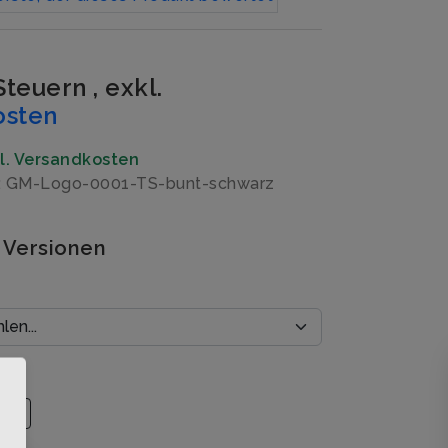
 Steuern
,
exkl.
osten
gl. Versandkosten
: GM-Logo-0001-TS-bunt-schwarz
 Versionen