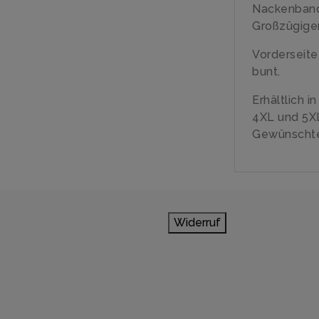
Nackenban
Großzügiger
Vorderseit
bunt.
Erhältlich i
4XL und 5X
Gewünschte
Widerruf