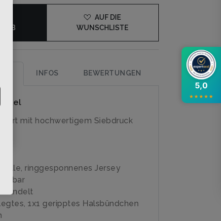
×
DEN
AUF DIE
KORB
WUNSCHLISTE
UNG
INFOS
BEWERTUNGEN
5,0
★
★
★
★
★
rtikel
-Shirt mit hochwertigem Siebdruck
olle, ringgesponnenes Jersey
schbar
ehandelt
egtes, 1x1 geripptes Halsbündchen
n