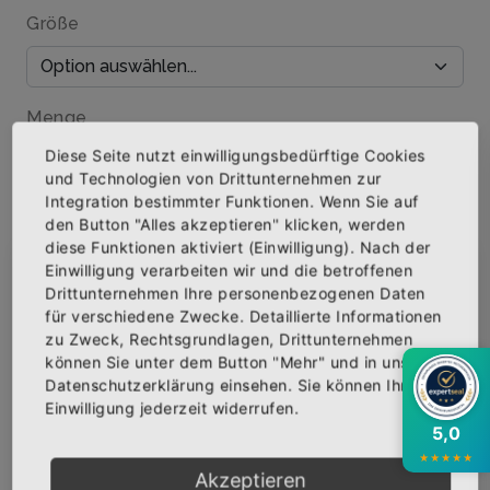
Größe
Menge
Diese Seite nutzt einwilligungsbedürftige Cookies
und Technologien von Drittunternehmen zur
Integration bestimmter Funktionen. Wenn Sie auf
den Button "Alles akzeptieren" klicken, werden
IN DEN WARENKORB
diese Funktionen aktiviert (Einwilligung). Nach der
Einwilligung verarbeiten wir und die betroffenen
×
Abonniere jetzt unseren Newsletter
Drittunternehmen Ihre personenbezogenen Daten
AUF DIE WUNSCHLISTE
für verschiedene Zwecke. Detaillierte Informationen
zu Zweck, Rechtsgrundlagen, Drittunternehmen
Bekomme die aktuellsten News über neue
können Sie unter dem Button "Mehr" und in unserer
Produkte und zudem einen 10% Gutschein für
Datenschutzerklärung einsehen. Sie können Ihre
BESCHREIBUNG
deine nächste Bestellung.
INFOS
BEWERTUNGEN
Einwilligung jederzeit widerrufen.
5,0
Über den Artikel
★
★
★
★
★
Akzeptieren
Qualitäts-T-Shirt mit hochwertigem Siebdruck