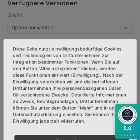
Verfügbare Versionen
Größe
Menge
Diese Seite nutzt einwilligungsbedürftige Cookies
und Technologien von Drittunternehmen zur
Integration bestimmter Funktionen. Wenn Sie auf
den Button "Alles akzeptieren" klicken, werden
diese Funktionen aktiviert (Einwilligung). Nach der
IN DEN WARENKORB
Einwilligung verarbeiten wir und die betroffenen
×
Abonniere jetzt unseren Newsletter
Drittunternehmen Ihre personenbezogenen Daten
AUF DIE WUNSCHLISTE
für verschiedene Zwecke. Detaillierte Informationen
zu Zweck, Rechtsgrundlagen, Drittunternehmen
Bekomme die aktuellsten News über neue
können Sie unter dem Button "Mehr" und in unserer
Produkte und zudem einen 10% Gutschein für
Datenschutzerklärung einsehen. Sie können Ihre
deine nächste Bestellung.
Einwilligung jederzeit widerrufen.
BESCHREIBUNG
INFOS
BEWERTUNGEN
5,0
Über den Artikel
★
★
★
★
★