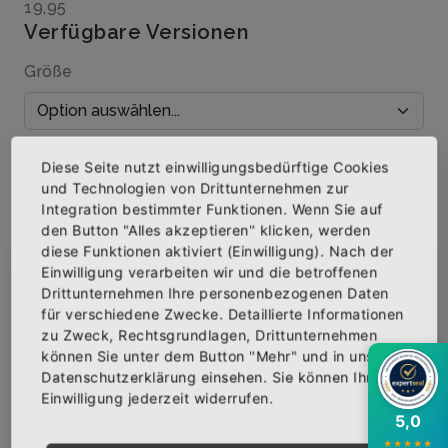
19,95
Verfügbare Versionen
Größe
Menge
Diese Seite nutzt einwilligungsbedürftige Cookies
und Technologien von Drittunternehmen zur
Integration bestimmter Funktionen. Wenn Sie auf
den Button "Alles akzeptieren" klicken, werden
diese Funktionen aktiviert (Einwilligung). Nach der
IN DEN WARENKORB
Einwilligung verarbeiten wir und die betroffenen
×
Abonniere jetzt unseren Newsletter
Drittunternehmen Ihre personenbezogenen Daten
für verschiedene Zwecke. Detaillierte Informationen
AUF DIE WUNSCHLISTE
zu Zweck, Rechtsgrundlagen, Drittunternehmen
Bekomme die aktuellsten News über neue
können Sie unter dem Button "Mehr" und in unserer
Produkte und zudem einen 10% Gutschein für
Datenschutzerklärung einsehen. Sie können Ihre
deine nächste Bestellung.
Einwilligung jederzeit widerrufen.
BESCHREIBUNG
INFOS
BEWERTUNGEN
5,0
★
★
★
★
★