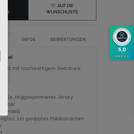
×
DEN
AUF DIE
KORB
WUNSCHLISTE
UNG
INFOS
BEWERTUNGEN
5,0
rtikel
★
★
★
★
★
-Shirt mit hochwertigem Siebdruck
olle, ringgesponnenes Jersey
schbar
ehandelt
egtes, 1x1 geripptes Halsbündchen
n
d