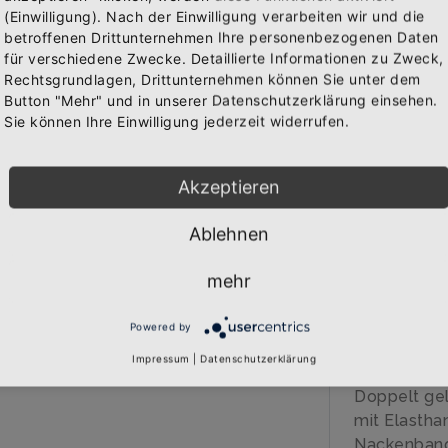
(Einwilligung). Nach der Einwilligung verarbeiten wir und die
Abonniere jetzt unseren Newsletter
IN 
betroffenen Drittunternehmen Ihre personenbezogenen Daten
WAREN
für verschiedene Zwecke. Detaillierte Informationen zu Zweck,
Rechtsgrundlagen, Drittunternehmen können Sie unter dem
Bekomme die aktuellsten News über neue Produkte und
Button "Mehr" und in unserer Datenschutzerklärung einsehen.
zudem einen 10% Gutschein für deine nächste
Sie können Ihre Einwilligung jederzeit widerrufen.
Bestellung.
BESCHREIB
Akzeptieren
Über den A
Qualitäts-T
Ablehnen
Abonnieren
veredelt
Marke: B&C
mehr
185 gr/qm
100% Baumw
Powered by
40 Grad wa
Impressum
|
Datenschutzerklärung
Einlaufvorb
Doppelt gel
mit Elastha
Nackenban