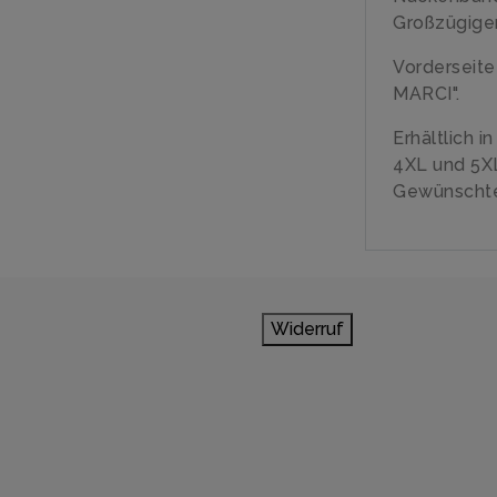
Großzügiger
Vorderseite
MARCI".
Erhältlich i
4XL und 5X
Gewünschte
Widerruf